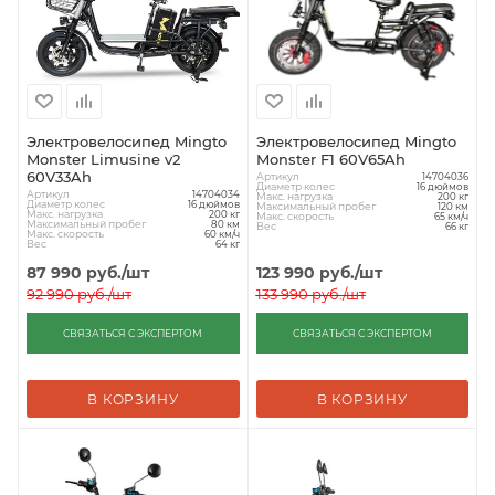
Электровелосипед Mingto
Электровелосипед Mingto
Monster Limusine v2
Monster F1 60V65Ah
60V33Ah
Артикул
14704036
Диаметр колес
16 дюймов
Артикул
14704034
Макс. нагрузка
200 кг
Диаметр колес
16 дюймов
Максимальный пробег
120 км
Макс. нагрузка
200 кг
Макс. скорость
65 км/ч
Максимальный пробег
80 км
Вес
66 кг
Макс. скорость
60 км/ч
Вес
64 кг
87 990
руб.
/шт
123 990
руб.
/шт
92 990
руб.
/шт
133 990
руб.
/шт
СВЯЗАТЬСЯ С ЭКСПЕРТОМ
СВЯЗАТЬСЯ С ЭКСПЕРТОМ
В КОРЗИНУ
В КОРЗИНУ