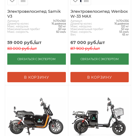
Электровелосипед Samik
Электровелосипед Wenbox
V3
W-33 MAX
Артикул
Артикул
14704360
14704356
Диаметр колес
Диаметр колес
16 дюймов
16 дюймов
Макс. нагрузка
Макс. нагрузка
150 кг
120 кг
Максимальный пробег
Максимальный пробег
60 км
50 км
Макс. скорость
Макс. скорость
60 км/ч
55 км/ч
Вес
65 кг
59 000
руб.
/шт
67 000
руб.
/шт
83 000
руб.
/шт
87 900
руб.
/шт
СВЯЗАТЬСЯ С ЭКСПЕРТОМ
СВЯЗАТЬСЯ С ЭКСПЕРТОМ
В КОРЗИНУ
В КОРЗИНУ