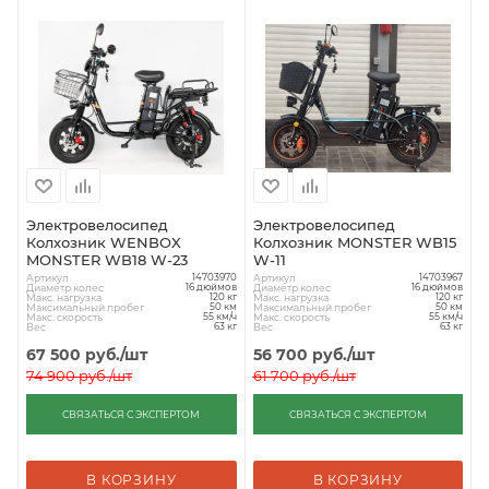
Электровелосипед
Электровелосипед
Колхозник WENBOX
Колхозник MONSTER WB15
MONSTER WB18 W-23
W-11
Артикул
Артикул
14703970
14703967
Диаметр колес
Диаметр колес
16 дюймов
16 дюймов
Макс. нагрузка
Макс. нагрузка
120 кг
120 кг
Максимальный пробег
Максимальный пробег
50 км
50 км
Макс. скорость
Макс. скорость
55 км/ч
55 км/ч
Вес
Вес
63 кг
63 кг
67 500
руб.
/шт
56 700
руб.
/шт
74 900
руб.
/шт
61 700
руб.
/шт
СВЯЗАТЬСЯ С ЭКСПЕРТОМ
СВЯЗАТЬСЯ С ЭКСПЕРТОМ
В КОРЗИНУ
В КОРЗИНУ