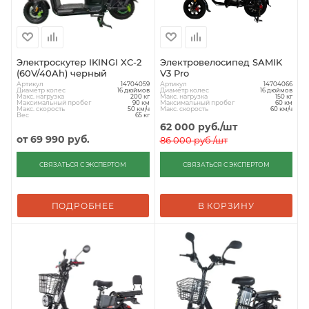
Электроскутер IKINGI XC-2
Электровелосипед SAMIK
(60V/40Ah) черный
V3 Pro
Артикул
Артикул
14704059
14704066
Диаметр колес
Диаметр колес
16 дюймов
16 дюймов
Макс. нагрузка
Макс. нагрузка
200 кг
150 кг
Максимальный пробег
Максимальный пробег
90 км
60 км
Макс. скорость
Макс. скорость
50 км/ч
60 км/ч
Вес
65 кг
62 000
руб.
/шт
от
69 990 руб.
86 000
руб.
/шт
СВЯЗАТЬСЯ С ЭКСПЕРТОМ
СВЯЗАТЬСЯ С ЭКСПЕРТОМ
ПОДРОБНЕЕ
В КОРЗИНУ