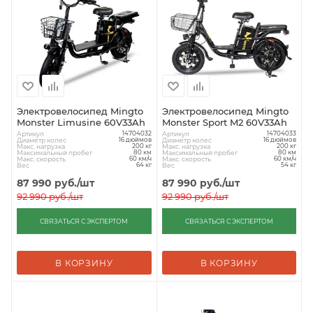
Электровелосипед Mingto
Электровелосипед Mingto
Monster Limusine 60V33Ah
Monster Sport M2 60V33Ah
Артикул
Артикул
14704032
14704033
Диаметр колес
Диаметр колес
16 дюймов
16 дюймов
Макс. нагрузка
Макс. нагрузка
200 кг
200 кг
Максимальный пробег
Максимальный пробег
80 км
80 км
Макс. скорость
Макс. скорость
60 км/ч
60 км/ч
Вес
Вес
64 кг
54 кг
87 990
руб.
/шт
87 990
руб.
/шт
92 990
руб.
/шт
92 990
руб.
/шт
СВЯЗАТЬСЯ С ЭКСПЕРТОМ
СВЯЗАТЬСЯ С ЭКСПЕРТОМ
В КОРЗИНУ
В КОРЗИНУ