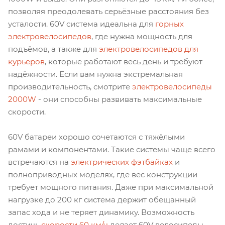
позволяя преодолевать серьёзные расстояния без
усталости. 60V система идеальна для
горных
электровелосипедов
, где нужна мощность для
подъёмов, а также для
электровелосипедов для
курьеров
, которые работают весь день и требуют
надёжности. Если вам нужна экстремальная
производительность, смотрите
электровелосипеды
2000W
- они способны развивать максимальные
скорости.
60V батареи хорошо сочетаются с тяжёлыми
рамами и компонентами. Такие системы чаще всего
встречаются на
электрических фэтбайках
и
полноприводных моделях, где вес конструкции
требует мощного питания. Даже при максимальной
нагрузке до 200 кг система держит обещанный
запас хода и не теряет динамику. Возможность
достичь
скорости 60 км/ч
делает 60V велосипеды