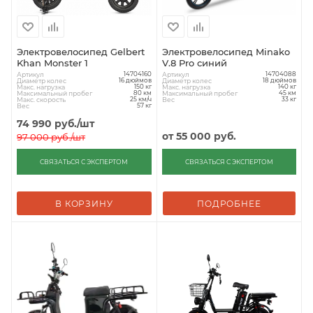
Электровелосипед Gelbert
Электровелосипед Minako
Khan Monster 1
V.8 Pro синий
Артикул
Артикул
14704160
14704088
Диаметр колес
Диаметр колес
16 дюймов
18 дюймов
Макс. нагрузка
Макс. нагрузка
150 кг
140 кг
Максимальный пробег
Максимальный пробег
80 км
45 км
Макс. скорость
Вес
25 км/ч
33 кг
Вес
57 кг
74 990
руб.
/шт
от
55 000 руб.
97 000
руб.
/шт
СВЯЗАТЬСЯ С ЭКСПЕРТОМ
СВЯЗАТЬСЯ С ЭКСПЕРТОМ
В КОРЗИНУ
ПОДРОБНЕЕ