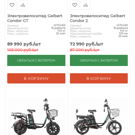
Электровелосипед Gelbert
Электровелосипед Gelbert
Condor GT
Condor 2
Артикул
Артикул
14704163
14704161
Диаметр колес
Диаметр колес
16 дюймов
16 дюймов
Макс. нагрузка
Макс. нагрузка
140 кг
140 кг
Макс. скорость
Максимальный пробег
25 км/ч
100 км
Макс. скорость
25 км/ч
89 990
руб.
/шт
72 990
руб.
/шт
105 000
руб.
/шт
87 000
руб.
/шт
СВЯЗАТЬСЯ С ЭКСПЕРТОМ
СВЯЗАТЬСЯ С ЭКСПЕРТОМ
В КОРЗИНУ
В КОРЗИНУ