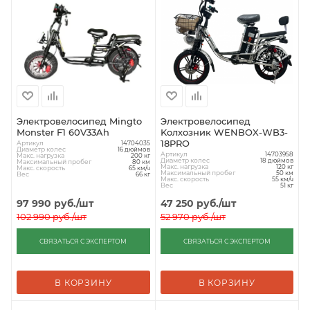
Электровелосипед Mingto
Электровелосипед
Monster F1 60V33Ah
Kолхозник WENBOX-WB3-
18PRO
Артикул
14704035
Диаметр колес
16 дюймов
Артикул
14703958
Макс. нагрузка
200 кг
Диаметр колес
18 дюймов
Максимальный пробег
80 км
Макс. нагрузка
120 кг
Макс. скорость
65 км/ч
Максимальный пробег
50 км
Вес
66 кг
Макс. скорость
55 км/ч
Вес
51 кг
97 990
руб.
/шт
47 250
руб.
/шт
102 990
руб.
/шт
52 970
руб.
/шт
СВЯЗАТЬСЯ С ЭКСПЕРТОМ
СВЯЗАТЬСЯ С ЭКСПЕРТОМ
В КОРЗИНУ
В КОРЗИНУ