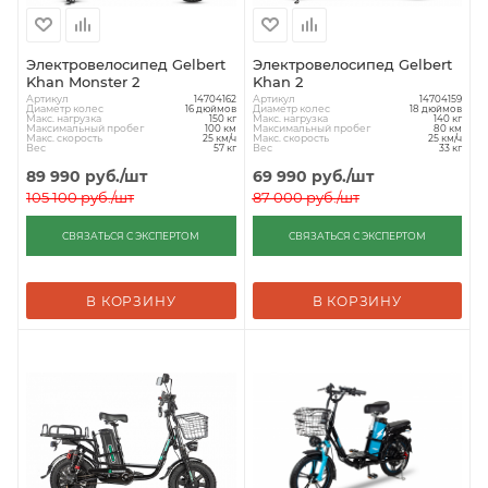
Электровелосипед Gelbert
Электровелосипед Gelbert
Khan Monster 2
Khan 2
Артикул
Артикул
14704162
14704159
Диаметр колес
Диаметр колес
16 дюймов
18 дюймов
Макс. нагрузка
Макс. нагрузка
150 кг
140 кг
Максимальный пробег
Максимальный пробег
100 км
80 км
Макс. скорость
Макс. скорость
25 км/ч
25 км/ч
Вес
Вес
57 кг
33 кг
89 990
руб.
/шт
69 990
руб.
/шт
105 100
руб.
/шт
87 000
руб.
/шт
СВЯЗАТЬСЯ С ЭКСПЕРТОМ
СВЯЗАТЬСЯ С ЭКСПЕРТОМ
В КОРЗИНУ
В КОРЗИНУ