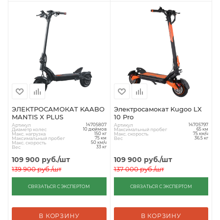
ЭЛЕКТРОСАМОКАТ KAABO
Электросамокат Kugoo LX
MANTIS X PLUS
10 Pro
Артикул
Артикул
14705807
14705797
Диаметр колес
Максимальный пробег
10 дюймов
65 км
Макс. нагрузка
Макс. скорость
150 кг
75 км/ч
Максимальный пробег
Вес
75 км
36.5 кг
Макс. скорость
50 км/ч
Вес
33 кг
109 900
руб.
/шт
109 900
руб.
/шт
139 900
руб.
/шт
137 000
руб.
/шт
СВЯЗАТЬСЯ С ЭКСПЕРТОМ
СВЯЗАТЬСЯ С ЭКСПЕРТОМ
В КОРЗИНУ
В КОРЗИНУ