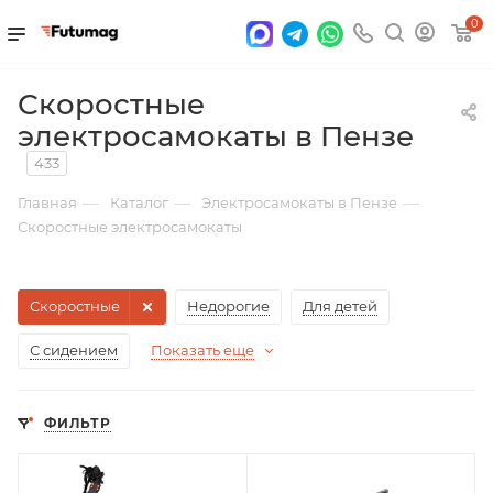
0
Скоростные
электросамокаты в Пензе
433
—
—
—
Главная
Каталог
Электросамокаты в Пензе
Скоростные электросамокаты
Скоростные
Недорогие
Для детей
С сидением
Показать еще
ФИЛЬТР