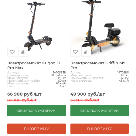
Электросамокат Kugoo F1
Электросамокат Griffin M5
Pro Max
Pro
Артикул
Артикул
14705838
14705811
Диаметр колес
Макс. нагрузка
10 дюймов
120 кг
Макс. нагрузка
Максимальный пробег
140 кг
60 км
Максимальный пробег
Макс. скорость
50 км
45 км/ч
Макс. скорость
60 км/ч
Вес
33 кг
66 900
руб.
/шт
49 900
руб.
/шт
85 900
руб.
/шт
63 500
руб.
/шт
СВЯЗАТЬСЯ С ЭКСПЕРТОМ
СВЯЗАТЬСЯ С ЭКСПЕРТОМ
В КОРЗИНУ
В КОРЗИНУ