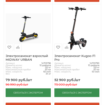
Электросамокат взрослый
Электросамокат Kugoo F1
MIDWAY URBAN
Pro
Артикул
Артикул
14705796
14705790
Диаметр колес
Диаметр колес
10 дюймов
10 дюймов
Макс. нагрузка
Макс. нагрузка
120 кг
120 кг
Максимальный пробег
Максимальный пробег
50 км
50 км
Макс. скорость
Макс. скорость
60 км/ч
50 км/ч
Вес
34 кг
79 900
руб.
/шт
52 900
руб.
/шт
96 990
руб.
/шт
75 000
руб.
/шт
СВЯЗАТЬСЯ С ЭКСПЕРТОМ
СВЯЗАТЬСЯ С ЭКСПЕРТОМ