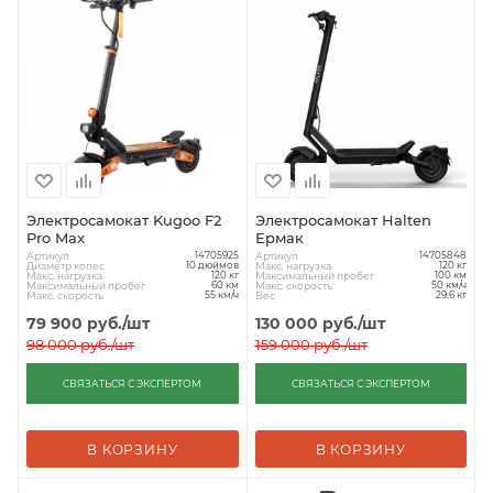
Электросамокат Kugoo F2
Электросамокат Halten
Pro Max
Ермак
Артикул
Артикул
14705925
14705848
Диаметр колес
Макс. нагрузка
10 дюймов
120 кг
Макс. нагрузка
Максимальный пробег
120 кг
100 км
Максимальный пробег
Макс. скорость
60 км
50 км/ч
Макс. скорость
Вес
55 км/ч
29.6 кг
79 900
руб.
/шт
130 000
руб.
/шт
98 000
руб.
/шт
159 000
руб.
/шт
СВЯЗАТЬСЯ С ЭКСПЕРТОМ
СВЯЗАТЬСЯ С ЭКСПЕРТОМ
В КОРЗИНУ
В КОРЗИНУ