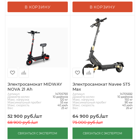
В КОРЗИНУ
В КОРЗИНУ
Электросамокат MIDWAY
Электросамокат Navee ST5
NOVA 21 Ah
Max
Артикул
Артикул
14705793
14705692
Диаметр колес
Диаметр колес
10 дюймов
10 дюймов
Макс. нагрузка
Макс. нагрузка
120 кг
150 кг
Максимальный пробег
Максимальный пробег
55 км
90 км
Макс. скорость
Макс. скорость
40 км/ч
40 км/ч
Вес
Вес
25 кг
26 кг
52 900
руб.
/шт
64 900
руб.
/шт
68 900
руб.
/шт
75 000
руб.
/шт
СВЯЗАТЬСЯ С ЭКСПЕРТОМ
СВЯЗАТЬСЯ С ЭКСПЕРТОМ