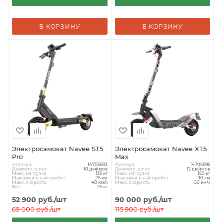
В КОРЗИНУ
В КОРЗИНУ
Электросамокат Navee ST5
Электросамокат Navee XT5
Pro
Max
Артикул
Артикул
14705693
14705696
Диаметр колес
Диаметр колес
10 дюймов
12 дюймов
Макс. нагрузка
Макс. нагрузка
135 кг
150 кг
Максимальный пробег
Максимальный пробег
75 км
110 км
Макс. скорость
Макс. скорость
40 км/ч
50 км/ч
Вес
25 кг
52 900
руб.
/шт
90 000
руб.
/шт
69 000
руб.
/шт
115 900
руб.
/шт