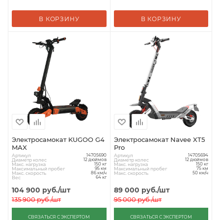
В КОРЗИНУ
В КОРЗИНУ
Электросамокат KUGOO G4
Электросамокат Navee XT5
MAX
Pro
Артикул
Артикул
14705690
14705694
Диаметр колес
Диаметр колес
12 дюймов
12 дюймов
Макс. нагрузка
Макс. нагрузка
150 кг
150 кг
Максимальный пробег
Максимальный пробег
95 км
75 км
Макс. скорость
Макс. скорость
86 км/ч
50 км/ч
Вес
64 кг
104 900
руб.
/шт
89 000
руб.
/шт
135 900
руб.
/шт
95 000
руб.
/шт
СВЯЗАТЬСЯ С ЭКСПЕРТОМ
СВЯЗАТЬСЯ С ЭКСПЕРТОМ