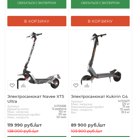
СВЯЗАТЬСЯ С ЭКСПЕРТОМ
СВЯЗАТЬСЯ С ЭКСПЕРТОМ
В КОРЗИНУ
В КОРЗИНУ
Электросамокат Navee XT5
Электросамокат Kukirin G4
Ultra
Артикул
14705671
Макс. нагрузка
120 кг
Артикул
14705695
Максимальный пробег
75 км
Диаметр колес
12 дюймов
Макс. скорость
70 км/ч
Макс. нагрузка
150 кг
Вес
35.5 кг
Максимальный пробег
110 км
Макс. скорость
50 км/ч
119 990
руб.
/шт
89 900
руб.
/шт
138 000
руб.
/шт
105 900
руб.
/шт