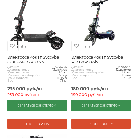
Электросамокат Syccyba
Электросамокат Syccyba
GOLEAF 72V50Ah
R12 60V50Ah
Артикул
Артикул
14705945
14705944
Диаметр колес
Диаметр колес
13 дюймов
12 дюймов
Макс. нагрузка
Максимальный пробег
120 кг
100 км
Максимальный пробег
Макс. скорость
150 км
90 км/ч
Макс. скорость
Вес
110 км/ч
45 кг
Вес
78 кг
235 000
руб.
/шт
180 000
руб.
/шт
259 000
руб.
/шт
199 000
руб.
/шт
СВЯЗАТЬСЯ С ЭКСПЕРТОМ
СВЯЗАТЬСЯ С ЭКСПЕРТОМ
В КОРЗИНУ
В КОРЗИНУ