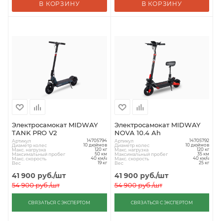
В КОРЗИНУ
В КОРЗИНУ
Электросамокат MIDWAY
Электросамокат MIDWAY
TANK PRO V2
NOVA 10.4 Ah
Артикул
Артикул
14705794
14705792
Диаметр колес
Диаметр колес
10 дюймов
10 дюймов
Макс. нагрузка
Макс. нагрузка
120 кг
120 кг
Максимальный пробег
Максимальный пробег
50 км
35 км
Макс. скорость
Макс. скорость
40 км/ч
40 км/ч
Вес
Вес
19 кг
25 кг
41 900
руб.
/шт
41 900
руб.
/шт
54 900
руб.
/шт
54 900
руб.
/шт
СВЯЗАТЬСЯ С ЭКСПЕРТОМ
СВЯЗАТЬСЯ С ЭКСПЕРТОМ