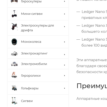
Гироскутеры
Ledger Nano
Мини сигвеи
приватных кл
Ledger Nano 
Электроскутеры для
дрифта
большего кол
Ledger Nano
Моноколеса
более 100 ви
Электрокартинг
Эти аппаратные
Электромобили
благодаря свое
безопасности х
Гироролики
Преимущ
Гольфкары
Аппаратные кош
Сигвеи