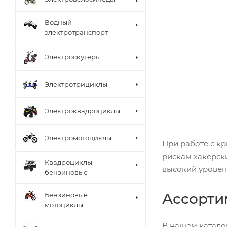
Водный
электротранспорт
Электроскутеры
Электротрициклы
Электроквадроциклы
Электромотоциклы
При работе с к
рискам хакерск
Квадроциклы
высокий уровен
бензиновые
Ассорти
Бензиновые
мотоциклы
В нашем катало