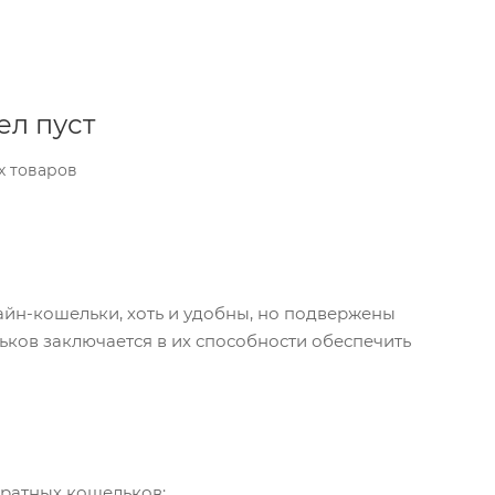
ел пуст
х товаров
айн-кошельки, хоть и удобны, но подвержены
ьков заключается в их способности обеспечить
ратных кошельков: