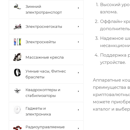
Высокий уро
Зимний
взлома.
электротранспорт
Оффлайн-хран
Электроснегокаты
дополнитель
Надежное ши
Электроскейты
несанкциони
Поддержка р
Массажные кресла
устройстве.
Умные часы, Фитнес
браслеты
Аппаратные кош
преимущества в
Квадрокоптеры и
криптовалютных
стабилизаторы
можете приобре
Гаджеты и
каталог и выбе
электроника
Радиоуправляемые