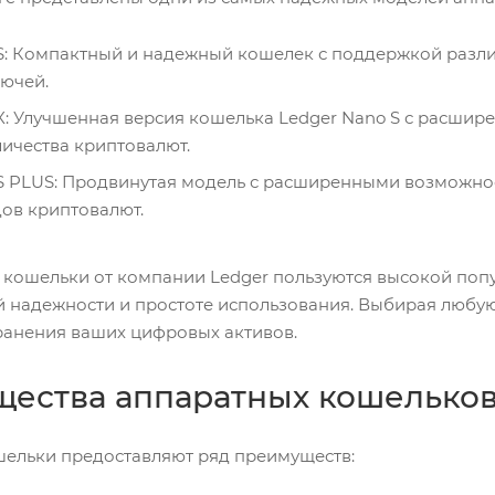
 S: Компактный и надежный кошелек с поддержкой разл
ючей.
X: Улучшенная версия кошелька Ledger Nano S с расш
ичества криптовалют.
 S PLUS: Продвинутая модель с расширенными возможно
дов криптовалют.
 кошельки от компании Ledger пользуются высокой поп
й надежности и простоте использования. Выбирая любую
ранения ваших цифровых активов.
ества аппаратных кошелько
ельки предоставляют ряд преимуществ: