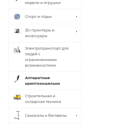
модели и игрушки
Спорт и отдых
3D-принтеры и
аксессуары
Электротранспорт для
людей с
ограниченными
возможностями
Аппаратные
криптокошельки
Строительная и
складская техника
Самокаты и беговелы