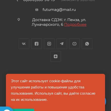
futumag@mail.ru
Доставка СДЭК: г. Пенза, ул.
Луначарского, 6
Подробнее
2026 © FUTUMAG.RU
Этот сайт использует cookie-файлы для
улучшения работы и повышения удобства
пользования. Используя сайт, вы даёте согласие
Информация на сайте не является публичной офертой
на их использование.
Соглашение на обработку персональных данных