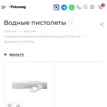
0
Водные пистолеты
1
—
—
Главная
Каталог
—
Радиоуправляемые модели и игрушки в Пензе
Водные пистолеты
ФИЛЬТР