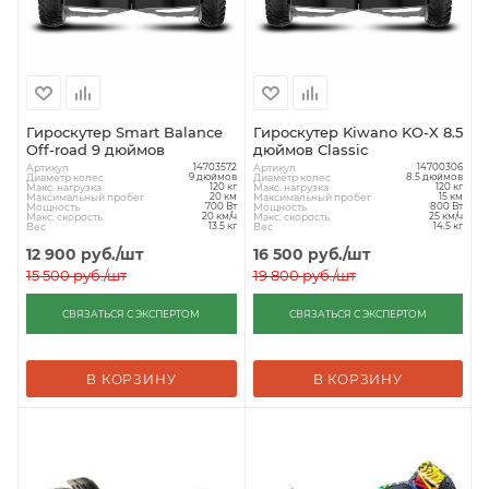
Гироскутер Smart Balance
Гироскутер Kiwano KO-X 8.5
Off-road 9 дюймов
дюймов Classic
Артикул
Артикул
14703572
14700306
Диаметр колес
Диаметр колес
9 дюймов
8.5 дюймов
Макс. нагрузка
Макс. нагрузка
120 кг
120 кг
Максимальный пробег
Максимальный пробег
20 км
15 км
Мощность
Мощность
700 Вт
800 Вт
Макс. скорость
Макс. скорость
20 км/ч
25 км/ч
Вес
Вес
13.5 кг
14.5 кг
12 900
руб.
/шт
16 500
руб.
/шт
15 500
руб.
/шт
19 800
руб.
/шт
СВЯЗАТЬСЯ С ЭКСПЕРТОМ
СВЯЗАТЬСЯ С ЭКСПЕРТОМ
В КОРЗИНУ
В КОРЗИНУ