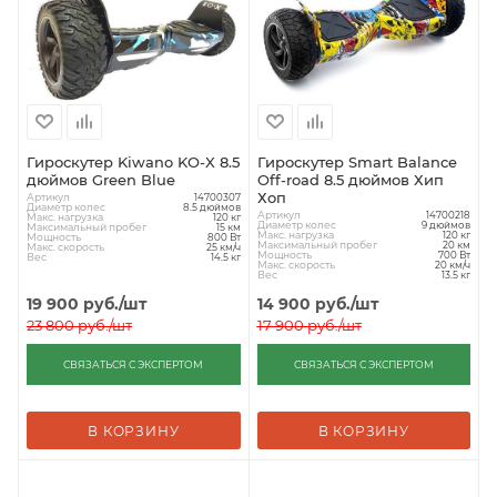
Гироскутер Kiwano KO-X 8.5
Гироскутер Smart Balance
дюймов Green Blue
Off-road 8.5 дюймов Хип
Хоп
Артикул
14700307
Диаметр колес
8.5 дюймов
Артикул
14700218
Макс. нагрузка
120 кг
Диаметр колес
9 дюймов
Максимальный пробег
15 км
Макс. нагрузка
120 кг
Мощность
800 Вт
Максимальный пробег
20 км
Макс. скорость
25 км/ч
Мощность
700 Вт
Вес
14.5 кг
Макс. скорость
20 км/ч
Вес
13.5 кг
19 900
руб.
/шт
14 900
руб.
/шт
23 800
руб.
/шт
17 900
руб.
/шт
СВЯЗАТЬСЯ С ЭКСПЕРТОМ
СВЯЗАТЬСЯ С ЭКСПЕРТОМ
В КОРЗИНУ
В КОРЗИНУ