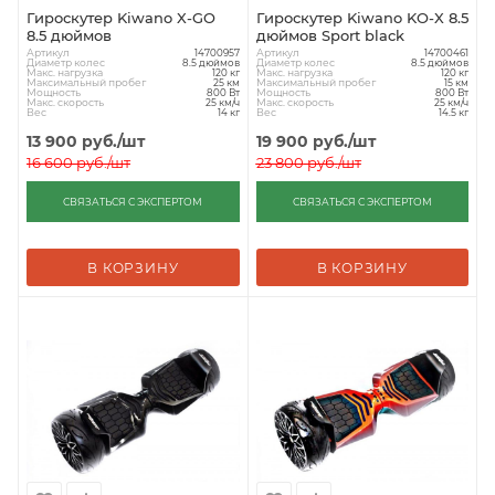
Гироскутер Kiwano X-GO
Гироскутер Kiwano KO-X 8.5
8.5 дюймов
дюймов Sport black
Артикул
Артикул
14700957
14700461
Диаметр колес
Диаметр колес
8.5 дюймов
8.5 дюймов
Макс. нагрузка
Макс. нагрузка
120 кг
120 кг
Максимальный пробег
Максимальный пробег
25 км
15 км
Мощность
Мощность
800 Вт
800 Вт
Макс. скорость
Макс. скорость
25 км/ч
25 км/ч
Вес
Вес
14 кг
14.5 кг
13 900
руб.
/шт
19 900
руб.
/шт
16 600
руб.
/шт
23 800
руб.
/шт
СВЯЗАТЬСЯ С ЭКСПЕРТОМ
СВЯЗАТЬСЯ С ЭКСПЕРТОМ
В КОРЗИНУ
В КОРЗИНУ