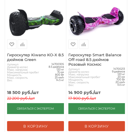
Гироскутер Kiwano KO-X 8.5
Гироскутер Smart Balance
дюймов Green
Off-road 8.5 дюймов
Розовый Космос
Артикул
14700305
Диаметр колес
8.5 дюймов
Артикул
14700213
Макс. нагрузка
120 кг
Диаметр колес
9 дюймов
Максимальный пробег
15 км
Макс. нагрузка
120 кг
Мощность
800 Вт
Максимальный пробег
20 км
Макс. скорость
25 км/ч
Мощность
700 Вт
Вес
14.5 кг
Макс. скорость
20 км/ч
Вес
13.5 кг
18 500
руб.
/шт
14 900
руб.
/шт
22 200
руб.
/шт
17 900
руб.
/шт
СВЯЗАТЬСЯ С ЭКСПЕРТОМ
СВЯЗАТЬСЯ С ЭКСПЕРТОМ
В КОРЗИНУ
В КОРЗИНУ