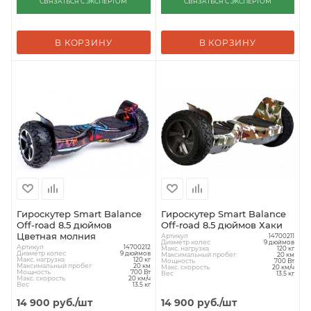
СВЯЗАТЬСЯ С ЭКСПЕРТОМ
СВЯЗАТЬСЯ С ЭКСПЕРТОМ
В КОРЗИНУ
В КОРЗИНУ
Гироскутер Smart Balance
Гироскутер Smart Balance
Off-road 8.5 дюймов
Off-road 8.5 дюймов Хаки
Цветная молния
Артикул
14700211
Диаметр колес
9 дюймов
Артикул
14700212
Макс. нагрузка
120 кг
Диаметр колес
9 дюймов
Максимальный пробег
20 км
Макс. нагрузка
120 кг
Мощность
700 Вт
Максимальный пробег
20 км
Макс. скорость
20 км/ч
Мощность
700 Вт
Вес
13.5 кг
Макс. скорость
20 км/ч
Вес
13.5 кг
14 900
руб.
/шт
14 900
руб.
/шт