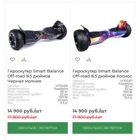
Гироскутер Smart Balance
Гироскутер Smart Balance
Off-road 8.5 дюймов
Off-road 8.5 дюймов Космос
Черная молния
Артикул
14700217
Диаметр колес
9 дюймов
Артикул
14700216
Макс. нагрузка
120 кг
Диаметр колес
9 дюймов
Максимальный пробег
20 км
Макс. нагрузка
120 кг
Мощность
700 Вт
Максимальный пробег
20 км
Макс. скорость
20 км/ч
Мощность
700 Вт
Вес
13.5 кг
Макс. скорость
20 км/ч
Вес
13.5 кг
14 900
руб.
/шт
14 900
руб.
/шт
17 800
руб.
/шт
17 900
руб.
/шт
СВЯЗАТЬСЯ С ЭКСПЕРТОМ
СВЯЗАТЬСЯ С ЭКСПЕРТОМ