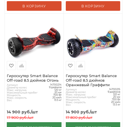
В КОРЗИНУ
В КОРЗИНУ
Гироскутер Smart Balance
Гироскутер Smart Balance
Off-road 8.5 дюймов Огонь
Off-road 8.5 дюймов
Оранжевый Граффити
Артикул
14700214
Диаметр колес
9 дюймов
Артикул
14700215
Макс. нагрузка
120 кг
Диаметр колес
9 дюймов
Максимальный пробег
20 км
Макс. нагрузка
120 кг
Мощность
700 Вт
Максимальный пробег
20 км
Макс. скорость
20 км/ч
Мощность
700 Вт
Вес
13.5 кг
Макс. скорость
20 км/ч
Вес
13.5 кг
14 900
руб.
/шт
14 900
руб.
/шт
17 900
руб.
/шт
17 800
руб.
/шт