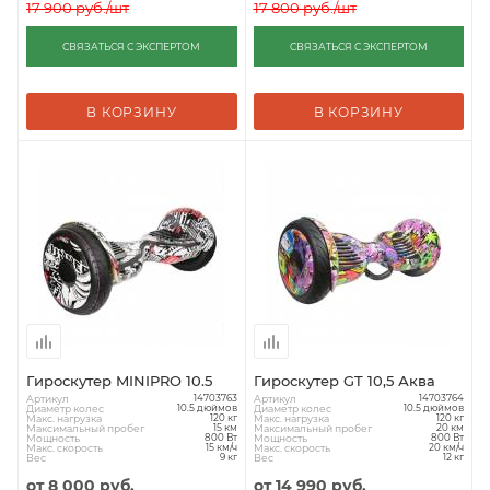
17 900
руб.
/шт
17 800
руб.
/шт
СВЯЗАТЬСЯ С ЭКСПЕРТОМ
СВЯЗАТЬСЯ С ЭКСПЕРТОМ
В КОРЗИНУ
В КОРЗИНУ
Гироскутер MINIPRO 10.5
Гироскутер GT 10,5 Аква
Артикул
Артикул
14703763
14703764
Диаметр колес
Диаметр колес
10.5 дюймов
10.5 дюймов
Макс. нагрузка
Макс. нагрузка
120 кг
120 кг
Максимальный пробег
Максимальный пробег
15 км
20 км
Мощность
Мощность
800 Вт
800 Вт
Макс. скорость
Макс. скорость
15 км/ч
20 км/ч
Вес
Вес
9 кг
12 кг
от
8 000 руб.
от
14 990 руб.