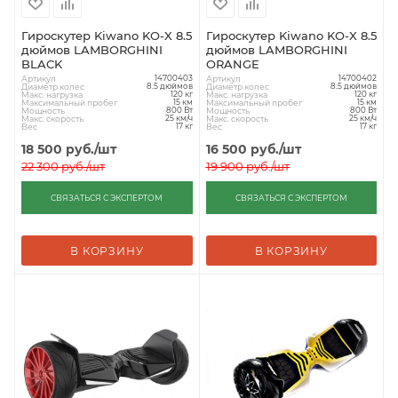
Гироскутер Kiwano KO-X 8.5
Гироскутер Kiwano KO-X 8.5
дюймов LAMBORGHINI
дюймов LAMBORGHINI
BLACK
ORANGE
Артикул
Артикул
14700403
14700402
Диаметр колес
Диаметр колес
8.5 дюймов
8.5 дюймов
Макс. нагрузка
Макс. нагрузка
120 кг
120 кг
Максимальный пробег
Максимальный пробег
15 км
15 км
Мощность
Мощность
800 Вт
800 Вт
Макс. скорость
Макс. скорость
25 км/ч
25 км/ч
Вес
Вес
17 кг
17 кг
18 500
руб.
/шт
16 500
руб.
/шт
22 300
руб.
/шт
19 900
руб.
/шт
СВЯЗАТЬСЯ С ЭКСПЕРТОМ
СВЯЗАТЬСЯ С ЭКСПЕРТОМ
В КОРЗИНУ
В КОРЗИНУ