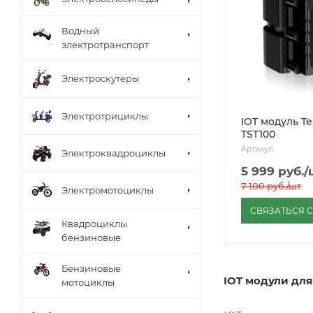
Водный
электротранспорт
Электроскутеры
Электротрициклы
IOT модуль Te
TST100
Артикул
Электроквадроциклы
5 999
руб.
/
7 100
руб.
/шт
Электромотоциклы
СВЯЗАТЬСЯ 
Квадроциклы
бензиновые
Бензиновые
IOT модули дл
мотоциклы