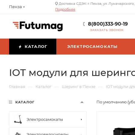
Доставка СДЭК: г. Пенза, ул. Луначарского,
Пенза
Подробнее
8(800)333-90-19
ЗАКАЗАТЬ ЗВОНОК
КАТАЛОГ
ЭЛЕКТРОСАМОКАТЫ
IOT модули для шеринг
—
—
—
Главная
Каталог
Шеринг в Пензе
IOT модули д
По умолчанию (уб
КАТАЛОГ
Электросамокаты
Электровелосипеды