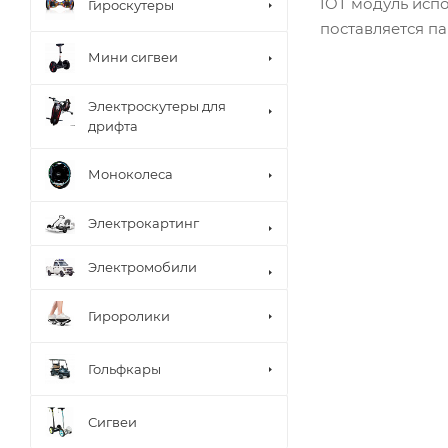
IOT модуль испо
Гироскутеры
поставляется п
Мини сигвеи
Электроскутеры для
дрифта
Моноколеса
Электрокартинг
Электромобили
Гироролики
Гольфкары
Сигвеи