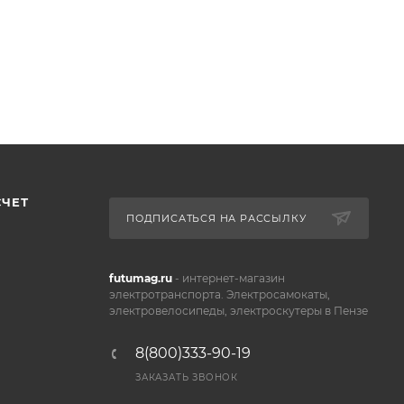
СЧЕТ
ПОДПИСАТЬСЯ НА РАССЫЛКУ
futumag.ru
- интернет-магазин
электротранспорта. Электросамокаты,
электровелосипеды, электроскутеры в Пензе
8(800)333-90-19
ЗАКАЗАТЬ ЗВОНОК