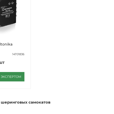
ltonika
14701836
шт
С ЭКСПЕРТОМ
я шеринговых самокатов