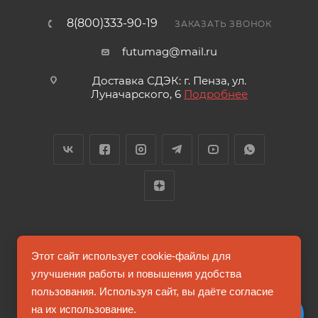
8(800)333-90-19
ЗАКАЗАТЬ ЗВОНОК
futumag@mail.ru
Доставка СДЭК: г. Пенза, ул.
Луначарского, 6
Подробнее
2026 © FUTUMAG.RU
Этот сайт использует cookie-файлы для
улучшения работы и повышения удобства
пользования. Используя сайт, вы даёте согласие
Информация на сайте не является публичной офертой
на их использование.