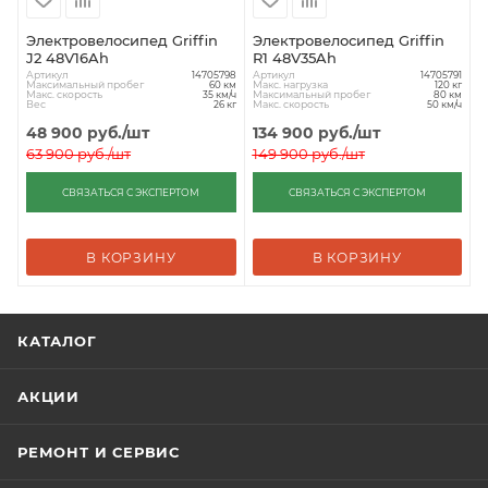
Электровелосипед Griffin
Электровелосипед Griffin
J2 48V16Ah
R1 48V35Ah
Артикул
Артикул
14705798
14705791
Максимальный пробег
Макс. нагрузка
60 км
120 кг
Макс. скорость
Максимальный пробег
35 км/ч
80 км
Вес
Макс. скорость
26 кг
50 км/ч
48 900
руб.
/шт
134 900
руб.
/шт
63 900
руб.
/шт
149 900
руб.
/шт
СВЯЗАТЬСЯ С ЭКСПЕРТОМ
СВЯЗАТЬСЯ С ЭКСПЕРТОМ
В КОРЗИНУ
В КОРЗИНУ
КАТАЛОГ
АКЦИИ
РЕМОНТ И СЕРВИС