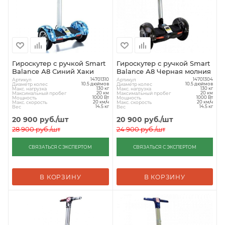
Гироскутер с ручкой Smart
Гироскутер с ручкой Smart
Balance А8 Синий Хаки
Balance А8 Черная молния
Артикул
Артикул
14701310
14701304
Диаметр колес
Диаметр колес
10.5 дюймов
10.5 дюймов
Макс. нагрузка
Макс. нагрузка
130 кг
130 кг
Максимальный пробег
Максимальный пробег
20 км
20 км
Мощность
Мощность
1000 Вт
1000 Вт
Макс. скорость
Макс. скорость
20 км/ч
20 км/ч
Вес
Вес
14.5 кг
14.5 кг
20 900
руб.
/шт
20 900
руб.
/шт
28 900
руб.
/шт
24 900
руб.
/шт
СВЯЗАТЬСЯ С ЭКСПЕРТОМ
СВЯЗАТЬСЯ С ЭКСПЕРТОМ
В КОРЗИНУ
В КОРЗИНУ