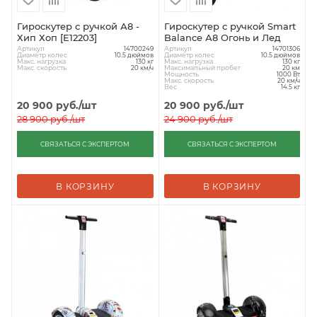
Гироскутер с ручкой А8 -
Гироскутер с ручкой Smart
Хип Хоп [E12203]
Balance А8 Огонь и Лед
Артикул
Артикул
14700249
14701306
Диаметр колес
Диаметр колес
10.5 дюймов
10.5 дюймов
Макс. нагрузка
Макс. нагрузка
130 кг
130 кг
Макс. скорость
Максимальный пробег
20 км/ч
20 км
Мощность
1000 Вт
Макс. скорость
20 км/ч
Вес
14.5 кг
20 900
руб.
/шт
20 900
руб.
/шт
28 900
руб.
/шт
24 900
руб.
/шт
СВЯЗАТЬСЯ С ЭКСПЕРТОМ
СВЯЗАТЬСЯ С ЭКСПЕРТОМ
В КОРЗИНУ
В КОРЗИНУ