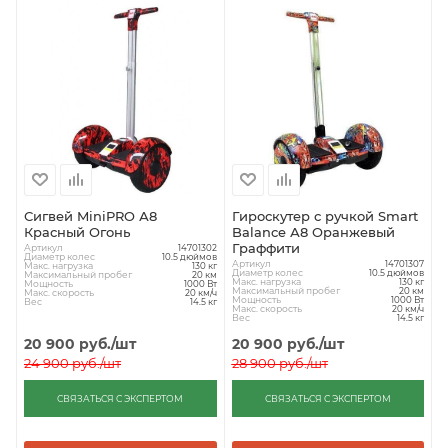
Сигвей MiniPRO А8
Гироскутер с ручкой Smart
Красный Огонь
Balance А8 Оранжевый
Граффити
Артикул
14701302
Диаметр колес
10.5 дюймов
Артикул
14701307
Макс. нагрузка
130 кг
Диаметр колес
10.5 дюймов
Максимальный пробег
20 км
Макс. нагрузка
130 кг
Мощность
1000 Вт
Максимальный пробег
20 км
Макс. скорость
20 км/ч
Мощность
1000 Вт
Вес
14.5 кг
Макс. скорость
20 км/ч
Вес
14.5 кг
20 900
руб.
/шт
20 900
руб.
/шт
24 900
руб.
/шт
28 900
руб.
/шт
СВЯЗАТЬСЯ С ЭКСПЕРТОМ
СВЯЗАТЬСЯ С ЭКСПЕРТОМ