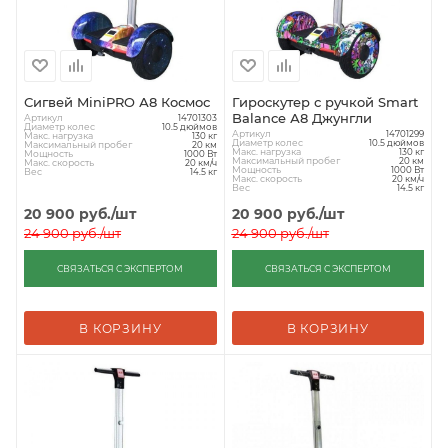
Сигвей MiniPRO А8 Космос
Гироскутер с ручкой Smart
Balance А8 Джунгли
Артикул
14701303
Диаметр колес
10.5 дюймов
Артикул
14701299
Макс. нагрузка
130 кг
Диаметр колес
10.5 дюймов
Максимальный пробег
20 км
Макс. нагрузка
130 кг
Мощность
1000 Вт
Максимальный пробег
20 км
Макс. скорость
20 км/ч
Мощность
1000 Вт
Вес
14.5 кг
Макс. скорость
20 км/ч
Вес
14.5 кг
20 900
руб.
/шт
20 900
руб.
/шт
24 900
руб.
/шт
24 900
руб.
/шт
СВЯЗАТЬСЯ С ЭКСПЕРТОМ
СВЯЗАТЬСЯ С ЭКСПЕРТОМ
В КОРЗИНУ
В КОРЗИНУ