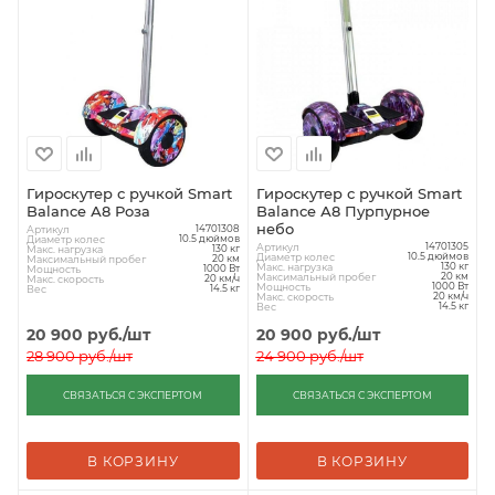
Гироскутер с ручкой Smart
Гироскутер с ручкой Smart
Balance А8 Роза
Balance А8 Пурпурное
небо
Артикул
14701308
Диаметр колес
10.5 дюймов
Артикул
14701305
Макс. нагрузка
130 кг
Диаметр колес
10.5 дюймов
Максимальный пробег
20 км
Макс. нагрузка
130 кг
Мощность
1000 Вт
Максимальный пробег
20 км
Макс. скорость
20 км/ч
Мощность
1000 Вт
Вес
14.5 кг
Макс. скорость
20 км/ч
Вес
14.5 кг
20 900
руб.
/шт
20 900
руб.
/шт
28 900
руб.
/шт
24 900
руб.
/шт
СВЯЗАТЬСЯ С ЭКСПЕРТОМ
СВЯЗАТЬСЯ С ЭКСПЕРТОМ
В КОРЗИНУ
В КОРЗИНУ