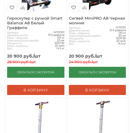
Гироскутер с ручкой Smart
Сигвей MiniPRO А8 Черная
Balance А8 Белый
молния
Граффити
Артикул
14701311
Диаметр колес
10.5 дюймов
Артикул
14701301
Макс. нагрузка
130 кг
Диаметр колес
10.5 дюймов
Максимальный пробег
20 км
Макс. нагрузка
130 кг
Мощность
1000 Вт
Максимальный пробег
20 км
Макс. скорость
20 км/ч
Мощность
1000 Вт
Вес
14.5 кг
Макс. скорость
20 км/ч
Вес
14.5 кг
20 900
руб.
/шт
20 900
руб.
/шт
28 900
руб.
/шт
24 900
руб.
/шт
СВЯЗАТЬСЯ С ЭКСПЕРТОМ
СВЯЗАТЬСЯ С ЭКСПЕРТОМ
В КОРЗИНУ
В КОРЗИНУ