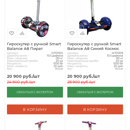
Гироскутер с ручкой Smart
Гироскутер с ручкой Smart
Balance А8 Пират
Balance А8 Синий Космос
Артикул
Артикул
14701300
14701309
Диаметр колес
Диаметр колес
10.5 дюймов
10.5 дюймов
Макс. нагрузка
Макс. нагрузка
130 кг
130 кг
Максимальный пробег
Максимальный пробег
20 км
20 км
Мощность
Мощность
1000 Вт
1000 Вт
Макс. скорость
Макс. скорость
20 км/ч
20 км/ч
Вес
Вес
14.5 кг
14.5 кг
20 900
руб.
/шт
20 900
руб.
/шт
24 900
руб.
/шт
28 900
руб.
/шт
СВЯЗАТЬСЯ С ЭКСПЕРТОМ
СВЯЗАТЬСЯ С ЭКСПЕРТОМ
В КОРЗИНУ
В КОРЗИНУ