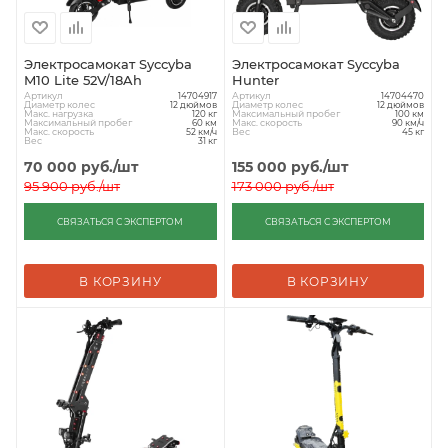
Электросамокат Syccyba
Электросамокат Syccyba
M10 Lite 52V/18Ah
Hunter
Артикул
Артикул
14704917
14704470
Диаметр колес
Диаметр колес
12 дюймов
12 дюймов
Макс. нагрузка
Максимальный пробег
120 кг
100 км
Максимальный пробег
Макс. скорость
60 км
90 км/ч
Макс. скорость
Вес
52 км/ч
45 кг
Вес
31 кг
70 000
руб.
/шт
155 000
руб.
/шт
95 900
руб.
/шт
173 000
руб.
/шт
СВЯЗАТЬСЯ С ЭКСПЕРТОМ
СВЯЗАТЬСЯ С ЭКСПЕРТОМ
В КОРЗИНУ
В КОРЗИНУ