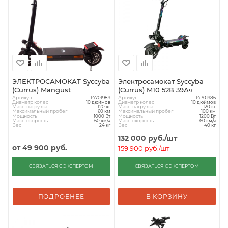
ЭЛЕКТРОСАМОКАТ Syccyba
Электросамокат Syccyba
(Currus) Mangust
(Currus) M10 52В 39Ач
Артикул
Артикул
14701989
14701986
Диаметр колес
Диаметр колес
10 дюймов
10 дюймов
Макс. нагрузка
Макс. нагрузка
120 кг
120 кг
Максимальный пробег
Максимальный пробег
60 км
100 км
Мощность
Мощность
1000 Вт
1200 Вт
Макс. скорость
Макс. скорость
60 км/ч
60 км/ч
Вес
Вес
24 кг
40 кг
132 000
руб.
/шт
от
49 900 руб.
159 900
руб.
/шт
СВЯЗАТЬСЯ С ЭКСПЕРТОМ
СВЯЗАТЬСЯ С ЭКСПЕРТОМ
ПОДРОБНЕЕ
В КОРЗИНУ