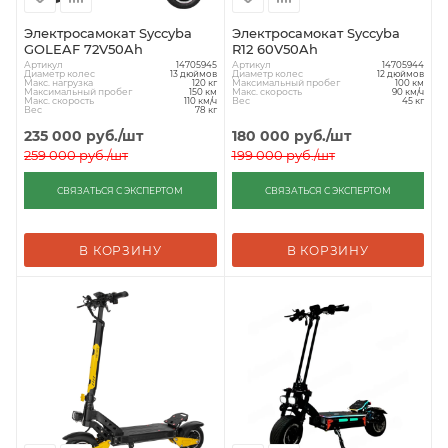
Электросамокат Syccyba
Электросамокат Syccyba
GOLEAF 72V50Ah
R12 60V50Ah
Артикул
Артикул
14705945
14705944
Диаметр колес
Диаметр колес
13 дюймов
12 дюймов
Макс. нагрузка
Максимальный пробег
120 кг
100 км
Максимальный пробег
Макс. скорость
150 км
90 км/ч
Макс. скорость
Вес
110 км/ч
45 кг
Вес
78 кг
235 000
руб.
/шт
180 000
руб.
/шт
259 000
руб.
/шт
199 000
руб.
/шт
СВЯЗАТЬСЯ С ЭКСПЕРТОМ
СВЯЗАТЬСЯ С ЭКСПЕРТОМ
В КОРЗИНУ
В КОРЗИНУ