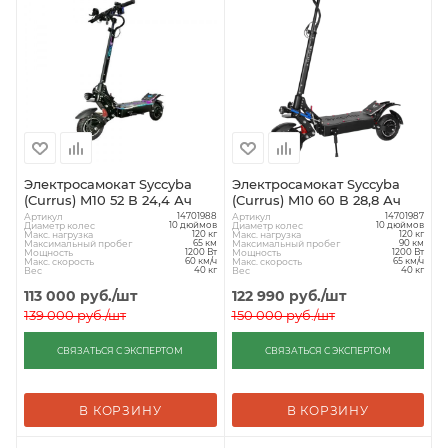
Электросамокат Syccyba
Электросамокат Syccyba
(Currus) M10 52 В 24,4 Ач
(Currus) M10 60 В 28,8 Ач
Артикул
Артикул
14701988
14701987
Диаметр колес
Диаметр колес
10 дюймов
10 дюймов
Макс. нагрузка
Макс. нагрузка
120 кг
120 кг
Максимальный пробег
Максимальный пробег
65 км
90 км
Мощность
Мощность
1200 Вт
1200 Вт
Макс. скорость
Макс. скорость
60 км/ч
65 км/ч
Вес
Вес
40 кг
40 кг
113 000
руб.
/шт
122 990
руб.
/шт
139 000
руб.
/шт
150 000
руб.
/шт
СВЯЗАТЬСЯ С ЭКСПЕРТОМ
СВЯЗАТЬСЯ С ЭКСПЕРТОМ
В КОРЗИНУ
В КОРЗИНУ