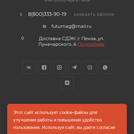
электроскутеры в Пензе
8(800)333-90-19
ЗАКАЗАТЬ ЗВОНОК
futumag@mail.ru
Доставка СДЭК: г. Пенза, ул.
Луначарского, 6
Подробнее
2026 © FUTUMAG.RU
Этот сайт использует cookie-файлы для
улучшения работы и повышения удобства
пользования. Используя сайт, вы даёте согласие
Информация на сайте не является публичной офертой