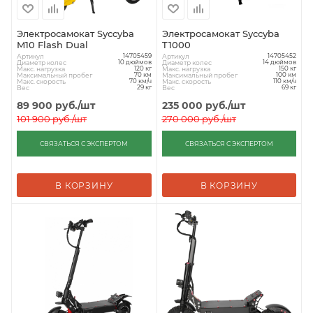
Электросамокат Syccyba
Электросамокат Syccyba
M10 Flash Dual
T1000
Артикул
Артикул
14705459
14705452
Диаметр колес
Диаметр колес
10 дюймов
14 дюймов
Макс. нагрузка
Макс. нагрузка
120 кг
150 кг
Максимальный пробег
Максимальный пробег
70 км
100 км
Макс. скорость
Макс. скорость
70 км/ч
110 км/ч
Вес
Вес
29 кг
69 кг
89 900
руб.
/шт
235 000
руб.
/шт
101 900
руб.
/шт
270 000
руб.
/шт
СВЯЗАТЬСЯ С ЭКСПЕРТОМ
СВЯЗАТЬСЯ С ЭКСПЕРТОМ
В КОРЗИНУ
В КОРЗИНУ