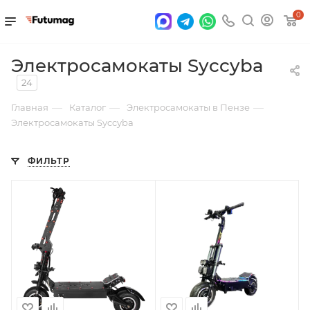
0
Электросамокаты Syccyba
24
—
—
—
Главная
Каталог
Электросамокаты в Пензе
Электросамокаты Syccyba
ФИЛЬТР