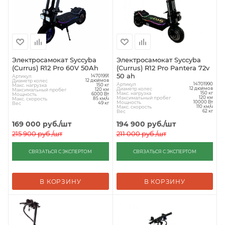
Электросамокат Syccyba
Электросамокат Syccyba
(Currus) R12 Pro 60V 50Ah
(Currus) R12 Pro Pantera 72v
50 ah
Артикул
14701991
Диаметр колес
12 дюймов
Артикул
14701990
Макс. нагрузка
150 кг
Диаметр колес
12 дюймов
Максимальный пробег
120 км
Макс. нагрузка
150 кг
Мощность
6000 Вт
Максимальный пробег
120 км
Макс. скорость
85 км/ч
Мощность
10000 Вт
Вес
49 кг
Макс. скорость
110 км/ч
Вес
62 кг
169 000
руб.
/шт
194 900
руб.
/шт
215 900
руб.
/шт
211 000
руб.
/шт
СВЯЗАТЬСЯ С ЭКСПЕРТОМ
СВЯЗАТЬСЯ С ЭКСПЕРТОМ
В КОРЗИНУ
В КОРЗИНУ