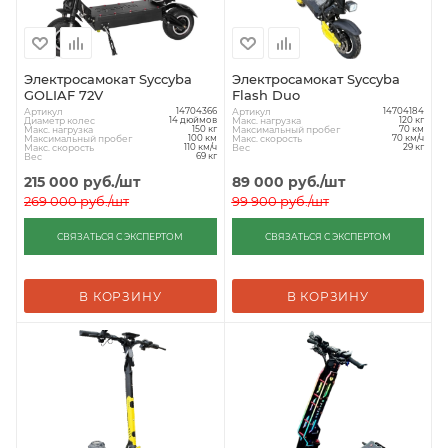
Электросамокат Syccyba
Электросамокат Syccyba
GOLIAF 72V
Flash Duo
Артикул
Артикул
14704366
14704184
Диаметр колес
Макс. нагрузка
14 дюймов
120 кг
Макс. нагрузка
Максимальный пробег
150 кг
70 км
Максимальный пробег
Макс. скорость
100 км
70 км/ч
Макс. скорость
Вес
110 км/ч
29 кг
Вес
69 кг
215 000
руб.
/шт
89 000
руб.
/шт
269 000
руб.
/шт
99 900
руб.
/шт
СВЯЗАТЬСЯ С ЭКСПЕРТОМ
СВЯЗАТЬСЯ С ЭКСПЕРТОМ
В КОРЗИНУ
В КОРЗИНУ