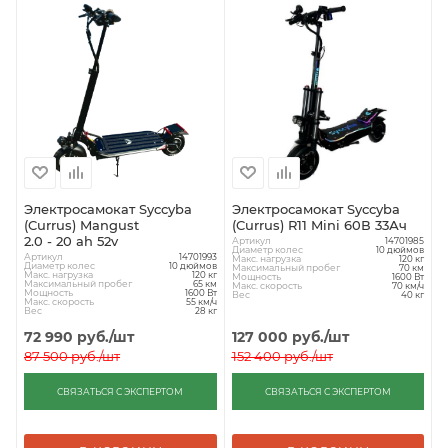
Электросамокат Syccyba
Электросамокат Syccyba
(Currus) Mangust
(Currus) R11 Mini 60В 33Ач
2.0 - 20 ah 52v
Артикул
14701985
Диаметр колес
10 дюймов
Артикул
14701993
Макс. нагрузка
120 кг
Диаметр колес
10 дюймов
Максимальный пробег
70 км
Макс. нагрузка
120 кг
Мощность
1600 Вт
Максимальный пробег
65 км
Макс. скорость
70 км/ч
Мощность
1600 Вт
Вес
40 кг
Макс. скорость
55 км/ч
Вес
28 кг
72 990
руб.
/шт
127 000
руб.
/шт
87 500
руб.
/шт
152 400
руб.
/шт
СВЯЗАТЬСЯ С ЭКСПЕРТОМ
СВЯЗАТЬСЯ С ЭКСПЕРТОМ