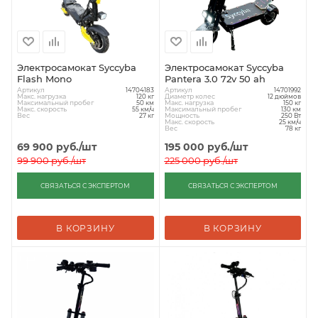
Электросамокат Syccyba
Электросамокат Syccyba
Flash Mono
Pantera 3.0 72v 50 ah
Артикул
Артикул
14704183
14701992
Макс. нагрузка
Диаметр колес
120 кг
12 дюймов
Максимальный пробег
Макс. нагрузка
50 км
150 кг
Макс. скорость
Максимальный пробег
55 км/ч
130 км
Вес
Мощность
27 кг
250 Вт
Макс. скорость
25 км/ч
Вес
78 кг
69 900
руб.
/шт
195 000
руб.
/шт
99 900
руб.
/шт
225 000
руб.
/шт
СВЯЗАТЬСЯ С ЭКСПЕРТОМ
СВЯЗАТЬСЯ С ЭКСПЕРТОМ
В КОРЗИНУ
В КОРЗИНУ