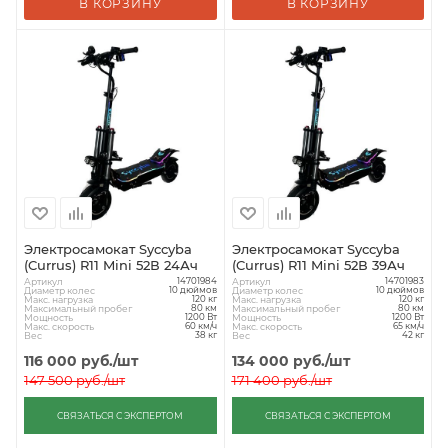
В КОРЗИНУ
В КОРЗИНУ
Электросамокат Syccyba
Электросамокат Syccyba
(Currus) R11 Mini 52В 24Ач
(Currus) R11 Mini 52В 39Ач
Артикул
Артикул
14701984
14701983
Диаметр колес
Диаметр колес
10 дюймов
10 дюймов
Макс. нагрузка
Макс. нагрузка
120 кг
120 кг
Максимальный пробег
Максимальный пробег
80 км
80 км
Мощность
Мощность
1200 Вт
1200 Вт
Макс. скорость
Макс. скорость
60 км/ч
65 км/ч
Вес
Вес
38 кг
42 кг
116 000
руб.
/шт
134 000
руб.
/шт
147 500
руб.
/шт
171 400
руб.
/шт
СВЯЗАТЬСЯ С ЭКСПЕРТОМ
СВЯЗАТЬСЯ С ЭКСПЕРТОМ