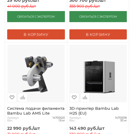
29 100
руб.
/шт
300 700
руб.
/шт
41 000
руб.
/шт
355 900
руб.
/шт
СВЯЗАТЬСЯ С ЭКСПЕРТОМ
СВЯЗАТЬСЯ С ЭКСПЕРТОМ
В КОРЗИНУ
В КОРЗИНУ
Система подачи филамента
3D-принтер Bambu Lab
Bambu Lab AMS Lite
H2S (EU)
Артикул
Артикул
14705520
14705518
Вес
Вес
1.6 кг
30 кг
22 990
руб.
/шт
143 490
руб.
/шт
31 000
руб.
/шт
170 900
руб.
/шт