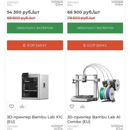
Артикул
Артикул
14705525
14705526
Вес
Вес
12.9 кг
14.9 кг
54 300
руб.
/шт
66 900
руб.
/шт
68 900
руб.
/шт
78 500
руб.
/шт
СВЯЗАТЬСЯ С ЭКСПЕРТОМ
СВЯЗАТЬСЯ С ЭКСПЕРТОМ
В КОРЗИНУ
В КОРЗИНУ
3D-принтер Bambu Lab X1C
3D-принтер Bambu Lab A1
(EU)
Combo (EU)
Артикул
Артикул
14705527
14705542
Вес
Вес
14.13 кг
8.3 кг