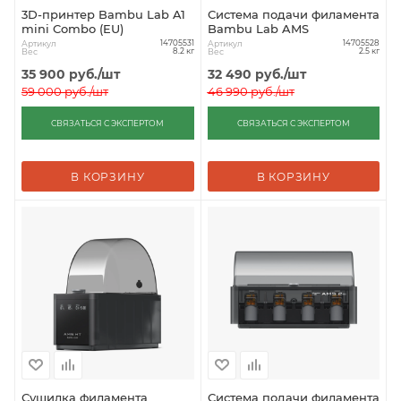
3D-принтер Bambu Lab A1
Система подачи филамента
mini Combo (EU)
Bambu Lab AMS
Артикул
Артикул
14705531
14705528
Вес
Вес
8.2 кг
2.5 кг
35 900
руб.
/шт
32 490
руб.
/шт
59 000
руб.
/шт
46 990
руб.
/шт
СВЯЗАТЬСЯ С ЭКСПЕРТОМ
СВЯЗАТЬСЯ С ЭКСПЕРТОМ
В КОРЗИНУ
В КОРЗИНУ
Сушилка филамента
Система подачи филамента