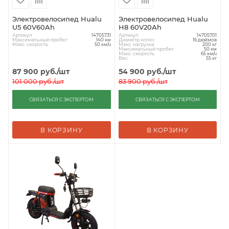
Электровелосипед Hualu
Электровелосипед Hualu
U5 60V60Ah
H8 60V20Ah
Артикул
Артикул
14705731
14705701
Максимальный пробег
Диаметр колес
140 км
16 дюймов
Макс. скорость
Макс. нагрузка
50 км/ч
200 кг
Максимальный пробег
50 км
Макс. скорость
65 км/ч
Вес
55 кг
87 900
руб.
/шт
54 900
руб.
/шт
101 000
руб.
/шт
83 900
руб.
/шт
СВЯЗАТЬСЯ С ЭКСПЕРТОМ
СВЯЗАТЬСЯ С ЭКСПЕРТОМ
В КОРЗИНУ
В КОРЗИНУ