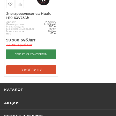
Электровелосипед Hualu
H10 60V75Ah
Артикул
14705700
Диаметр колес
16 дюймов
Макс. нагрузка
280 кг
Максимальный пробег
180 км
Макс. скорость
65 км/ч
Вес
85 кг
99 900
руб.
/шт
128 900
руб.
/шт
СВЯЗАТЬСЯ С ЭКСПЕРТОМ
В КОРЗИНУ
КАТАЛОГ
АКЦИИ