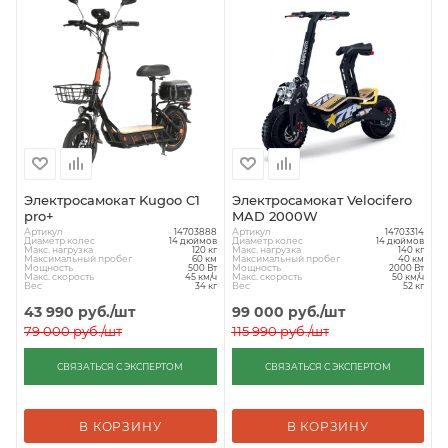
Электросамокат Kugoo C1
Электросамокат Velocifero
pro+
MAD 2000W
Артикул
Артикул
14703888
14703314
Диаметр колес
Диаметр колес
14 дюймов
14 дюймов
Макс. нагрузка
Макс. нагрузка
120 кг
140 кг
Максимальный пробег
Максимальный пробег
60 км
40 км
Мощность
Мощность
500 Вт
2000 Вт
Макс. скорость
Макс. скорость
45 км/ч
50 км/ч
Вес
Вес
34 кг
52 кг
43 990
руб.
/шт
99 000
руб.
/шт
79 000
руб.
/шт
115 990
руб.
/шт
СВЯЗАТЬСЯ С ЭКСПЕРТОМ
СВЯЗАТЬСЯ С ЭКСПЕРТОМ
В КОРЗИНУ
В КОРЗИНУ