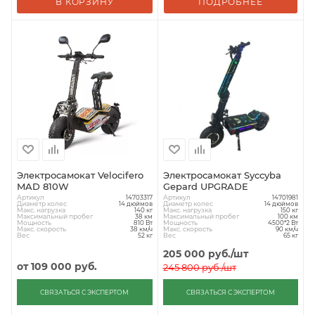
В КОРЗИНУ
ПОДРОБНЕЕ
Электросамокат Velocifero
Электросамокат Syccyba
MAD 810W
Gepard UPGRADE
Артикул
Артикул
14703317
14701981
Диаметр колес
Диаметр колес
14 дюймов
14 дюймов
Макс. нагрузка
Макс. нагрузка
140 кг
150 кг
Максимальный пробег
Максимальный пробег
38 км
100 км
Мощность
Мощность
810 Вт
4500*2 Вт
Макс. скорость
Макс. скорость
38 км/ч
90 км/ч
Вес
Вес
52 кг
65 кг
205 000
руб.
/шт
от
109 000 руб.
245 800
руб.
/шт
СВЯЗАТЬСЯ С ЭКСПЕРТОМ
СВЯЗАТЬСЯ С ЭКСПЕРТОМ