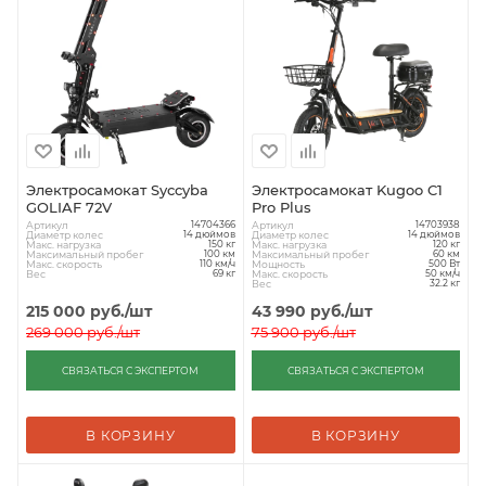
Электросамокат Syccyba
Электросамокат Kugoo C1
GOLIAF 72V
Pro Plus
Артикул
Артикул
14704366
14703938
Диаметр колес
Диаметр колес
14 дюймов
14 дюймов
Макс. нагрузка
Макс. нагрузка
150 кг
120 кг
Максимальный пробег
Максимальный пробег
100 км
60 км
Макс. скорость
Мощность
110 км/ч
500 Вт
Вес
Макс. скорость
69 кг
50 км/ч
Вес
32.2 кг
215 000
руб.
/шт
43 990
руб.
/шт
269 000
руб.
/шт
75 900
руб.
/шт
СВЯЗАТЬСЯ С ЭКСПЕРТОМ
СВЯЗАТЬСЯ С ЭКСПЕРТОМ
В КОРЗИНУ
В КОРЗИНУ