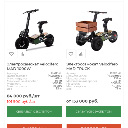
Электросамокат Velocifero
Электросамокат Velocifero
MAD 1000W
MAD TRUCK
Артикул
Артикул
14703316
14703318
Диаметр колес
Диаметр колес
14 дюймов
14 дюймов
Макс. нагрузка
Макс. нагрузка
140 кг
150 кг
Максимальный пробег
Максимальный пробег
30 км
35 км
Мощность
Мощность
1000 Вт
2000 Вт
Макс. скорость
Макс. скорость
40 км/ч
45 км/ч
Вес
Вес
52 кг
75 кг
84 000
руб.
/шт
от
153 000 руб.
101 900
руб.
/шт
СВЯЗАТЬСЯ С ЭКСПЕРТОМ
СВЯЗАТЬСЯ С ЭКСПЕРТОМ