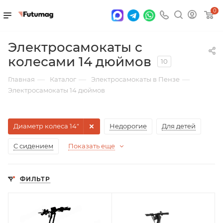
0
Электросамокаты с
колесами 14 дюймов
10
—
—
—
Главная
Каталог
Электросамокаты в Пензе
Электросамокаты 14 дюймов
Диаметр колеса 14"
Недорогие
Для детей
С сидением
Показать еще
ФИЛЬТР