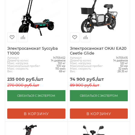
Электросамокат Syccyba
Электросамокат OKAI EA20
T1000
Ceetle Glide
Артикул
Артикул
14705452
14705415
Диаметр колес
Диаметр колес
14 дюймов
14 дюймов
Макс. нагрузка
Макс. нагрузка
150 кг
120 кг
Максимальный пробег
Максимальный пробег
100 км
50 км
Макс. скорость
Макс. скорость
110 км/ч
32 км/ч
Вес
Вес
69 кг
28.35 кг
235 000
руб.
/шт
74 900
руб.
/шт
270 000
руб.
/шт
89 900
руб.
/шт
СВЯЗАТЬСЯ С ЭКСПЕРТОМ
СВЯЗАТЬСЯ С ЭКСПЕРТОМ
В КОРЗИНУ
В КОРЗИНУ