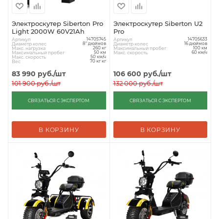
Электроскутер Siberton Pro
Электроскутер Siberton U2
Light 2000W 60V21Ah
Pro
Артикул
Артикул
14705745
14705633
Диаметр колес
Диаметр колес
8" дюймов
16 дюймов
Макс. нагрузка
Максимальный пробег
260 кг
100 км
Максимальный пробег
Макс. скорость
50 км
60 км/ч
Макс. скорость
50 км/ч
Вес
70 кг кг
83 990
руб.
/шт
106 600
руб.
/шт
101 900
руб.
/шт
132 000
руб.
/шт
СВЯЗАТЬСЯ С ЭКСПЕРТОМ
СВЯЗАТЬСЯ С ЭКСПЕРТОМ
В КОРЗИНУ
В КОРЗИНУ