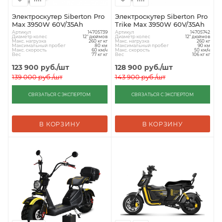
Электроскутер Siberton Pro
Электроскутер Siberton Pro
Max 3950W 60V/35Ah
Trike Max 3950W 60V/35Ah
Артикул
Артикул
14705739
14705742
Диаметр колес
Диаметр колес
12" дюймов
12" дюймов
Макс. нагрузка
Макс. нагрузка
260 кг кг
260 кг
Максимальный пробег
Максимальный пробег
80 км
90 км
Макс. скорость
Макс. скорость
60 км/ч
50 км/ч
Вес
Вес
77 кг кг
106 кг кг
123 900
руб.
/шт
128 900
руб.
/шт
139 000
руб.
/шт
143 900
руб.
/шт
СВЯЗАТЬСЯ С ЭКСПЕРТОМ
СВЯЗАТЬСЯ С ЭКСПЕРТОМ
В КОРЗИНУ
В КОРЗИНУ