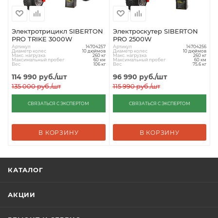
Электротрицикл SIBERTON
Электроскутер SIBERTON
PRO TRIKE 3000W
PRO 2500W
Артикул
Артикул
14704257
14704256
Диаметр колес
Диаметр колес
10 дюймов
10 дюймов
Макс. нагрузка
Макс. нагрузка
260 кг
260 кг
Максимальный пробег
Максимальный пробег
60 км
60 км
Вес
Вес
106 кг
75.6 кг
114 990
руб.
/шт
96 990
руб.
/шт
135 000
руб.
/шт
115 990
руб.
/шт
СВЯЗАТЬСЯ С ЭКСПЕРТОМ
СВЯЗАТЬСЯ С ЭКСПЕРТОМ
В КОРЗИНУ
В КОРЗИНУ
КАТАЛОГ
АКЦИИ