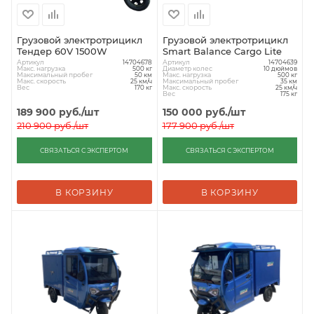
Грузовой электротрицикл
Грузовой электротрицикл
Тендер 60V 1500W
Smart Balance Cargo Lite
Артикул
Артикул
14704678
14704639
Макс. нагрузка
Диаметр колес
500 кг
10 дюймов
Максимальный пробег
Макс. нагрузка
50 км
500 кг
Макс. скорость
Максимальный пробег
25 км/ч
35 км
Вес
Макс. скорость
170 кг
25 км/ч
Вес
175 кг
189 900
руб.
/шт
150 000
руб.
/шт
210 900
руб.
/шт
177 900
руб.
/шт
СВЯЗАТЬСЯ С ЭКСПЕРТОМ
СВЯЗАТЬСЯ С ЭКСПЕРТОМ
В КОРЗИНУ
В КОРЗИНУ