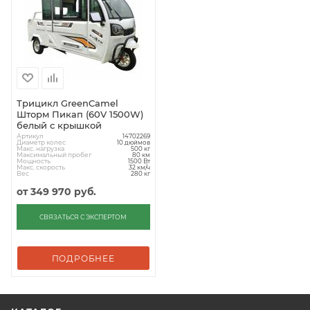
Трицикл GreenCamel
Шторм Пикап (60V 1500W)
белый с крышкой
Артикул
14702269
Диаметр колес
10 дюймов
Макс. нагрузка
500 кг
Максимальный пробег
80 км
Мощность
1500 Вт
Макс. скорость
32 км/ч
Вес
280 кг
от
349 970 руб.
СВЯЗАТЬСЯ С ЭКСПЕРТОМ
ПОДРОБНЕЕ