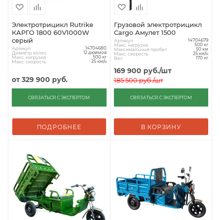
Электротрицикл Rutrike
Грузовой электротрицикл
КАРГО 1800 60V1000W
Cargo Амулет 1500
серый
Артикул
14704679
Макс. нагрузка
500 кг
Артикул
14704680
Максимальный пробег
50 км
Диаметр колес
12 дюймов
Макс. скорость
25 км/ч
Макс. нагрузка
500 кг
Вес
170 кг
Макс. скорость
25 км/ч
169 900
руб.
/шт
от
329 900 руб.
185 500
руб.
/шт
СВЯЗАТЬСЯ С ЭКСПЕРТОМ
СВЯЗАТЬСЯ С ЭКСПЕРТОМ
ПОДРОБНЕЕ
В КОРЗИНУ