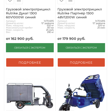
Грузовой электротрицикл
Грузовой электротрицикл
Rutrike Дукат 1300
Rutrike Партнёр 1500
60V1000W синий
48V1200W синий
Артикул
Артикул
14704815
14704816
Диаметр колес
Диаметр колес
12" дюймов
12" дюймов
Макс. нагрузка
Макс. нагрузка
500 кг
500 кг
Максимальный пробег
Макс. скорость
80 км
25 км/ч
Макс. скорость
25 км/ч
Вес
290 кг
от
162 900 руб.
от
179 900 руб.
СВЯЗАТЬСЯ С ЭКСПЕРТОМ
СВЯЗАТЬСЯ С ЭКСПЕРТОМ
ПОДРОБНЕЕ
ПОДРОБНЕЕ