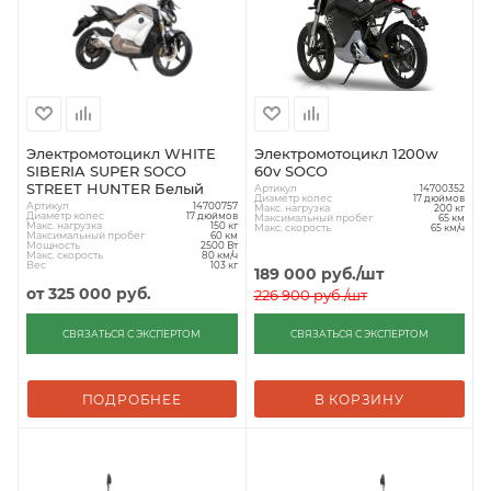
Электромотоцикл WHITE
Электромотоцикл 1200w
SIBERIA SUPER SOCO
60v SOCO
STREET HUNTER Белый
Артикул
14700352
Диаметр колес
17 дюймов
Артикул
14700757
Макс. нагрузка
200 кг
Диаметр колес
17 дюймов
Максимальный пробег
65 км
Макс. нагрузка
150 кг
Макс. скорость
65 км/ч
Максимальный пробег
60 км
Мощность
2500 Вт
Макс. скорость
80 км/ч
Вес
103 кг
189 000
руб.
/шт
от
325 000 руб.
226 900
руб.
/шт
СВЯЗАТЬСЯ С ЭКСПЕРТОМ
СВЯЗАТЬСЯ С ЭКСПЕРТОМ
ПОДРОБНЕЕ
В КОРЗИНУ