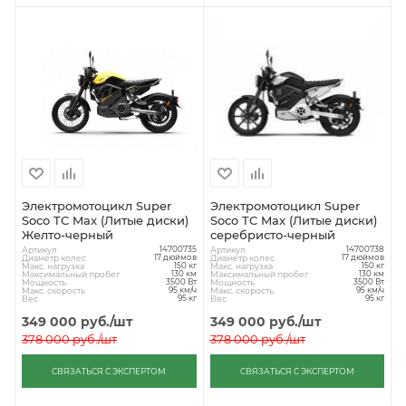
Электромотоцикл Super
Электромотоцикл Super
Soco TC Max (Литые диски)
Soco TC Max (Литые диски)
Желто-черный
серебристо-черный
Артикул
Артикул
14700735
14700738
Диаметр колес
Диаметр колес
17 дюймов
17 дюймов
Макс. нагрузка
Макс. нагрузка
150 кг
150 кг
Максимальный пробег
Максимальный пробег
130 км
130 км
Мощность
Мощность
3500 Вт
3500 Вт
Макс. скорость
Макс. скорость
95 км/ч
95 км/ч
Вес
Вес
95 кг
95 кг
349 000
руб.
/шт
349 000
руб.
/шт
378 000
руб.
/шт
378 000
руб.
/шт
СВЯЗАТЬСЯ С ЭКСПЕРТОМ
СВЯЗАТЬСЯ С ЭКСПЕРТОМ