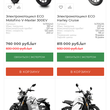
Электромотоцикл ECO
Электромотоцикл ECO
Motofino V-Maxter 300EV
Harley Cruise
Артикул
Артикул
14705240
14705235
Макс. нагрузка
Макс. нагрузка
180 кг
200 кг
Максимальный пробег
Максимальный пробег
120 км
140 км
Макс. скорость
Макс. скорость
120 км/ч
120 км/ч
Вес
Вес
200 кг
195 кг
Передние шины
19 дюйм
Задние шины
16 дюйм
760 000
руб.
/шт
815 000
руб.
/шт
830 000
руб.
/шт
930 000
руб.
/шт
СВЯЗАТЬСЯ С ЭКСПЕРТОМ
СВЯЗАТЬСЯ С ЭКСПЕРТОМ
В КОРЗИНУ
В КОРЗИНУ