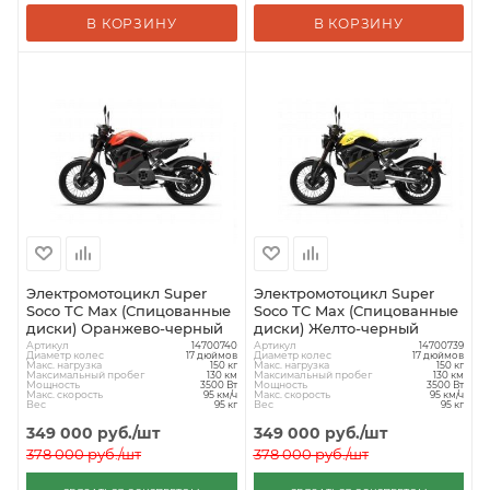
В КОРЗИНУ
В КОРЗИНУ
Электромотоцикл Super
Электромотоцикл Super
Soco TC Max (Спицованные
Soco TC Max (Спицованные
диски) Оранжево-черный
диски) Желто-черный
Артикул
Артикул
14700740
14700739
Диаметр колес
Диаметр колес
17 дюймов
17 дюймов
Макс. нагрузка
Макс. нагрузка
150 кг
150 кг
Максимальный пробег
Максимальный пробег
130 км
130 км
Мощность
Мощность
3500 Вт
3500 Вт
Макс. скорость
Макс. скорость
95 км/ч
95 км/ч
Вес
Вес
95 кг
95 кг
349 000
руб.
/шт
349 000
руб.
/шт
378 000
руб.
/шт
378 000
руб.
/шт