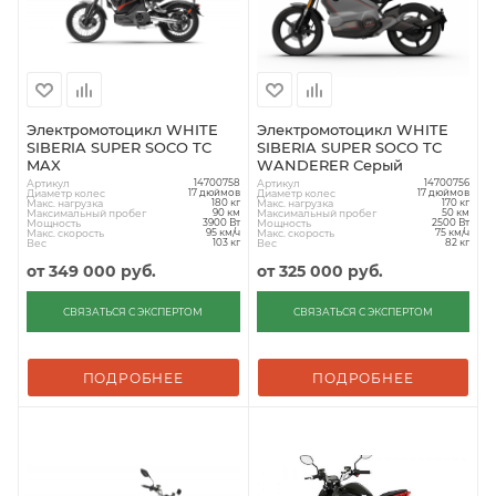
Электромотоцикл WHITE
Электромотоцикл WHITE
SIBERIA SUPER SOCO TC
SIBERIA SUPER SOCO TC
MAX
WANDERER Серый
Артикул
Артикул
14700758
14700756
Диаметр колес
Диаметр колес
17 дюймов
17 дюймов
Макс. нагрузка
Макс. нагрузка
180 кг
170 кг
Максимальный пробег
Максимальный пробег
90 км
50 км
Мощность
Мощность
3900 Вт
2500 Вт
Макс. скорость
Макс. скорость
95 км/ч
75 км/ч
Вес
Вес
103 кг
82 кг
от
349 000 руб.
от
325 000 руб.
СВЯЗАТЬСЯ С ЭКСПЕРТОМ
СВЯЗАТЬСЯ С ЭКСПЕРТОМ
ПОДРОБНЕЕ
ПОДРОБНЕЕ