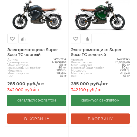
Электромотоцикл Super
Электромотоцикл Super
Soco TC черный
Soco TC зеленый
Артикул
Артикул
14700734
14700743
Диаметр колес
Диаметр колес
17 дюймов
17 дюймов
Макс. нагрузка
Макс. нагрузка
150 кг
150 кг
Максимальный пробег
Максимальный пробег
80 км
80 км
Мощность
Мощность
2100 Вт
2100 Вт
Макс. скорость
Макс. скорость
70 км/ч
70 км/ч
Вес
Вес
65 кг
65 кг
285 000
руб.
/шт
285 000
руб.
/шт
342 000
руб.
/шт
342 100
руб.
/шт
СВЯЗАТЬСЯ С ЭКСПЕРТОМ
СВЯЗАТЬСЯ С ЭКСПЕРТОМ
В КОРЗИНУ
В КОРЗИНУ