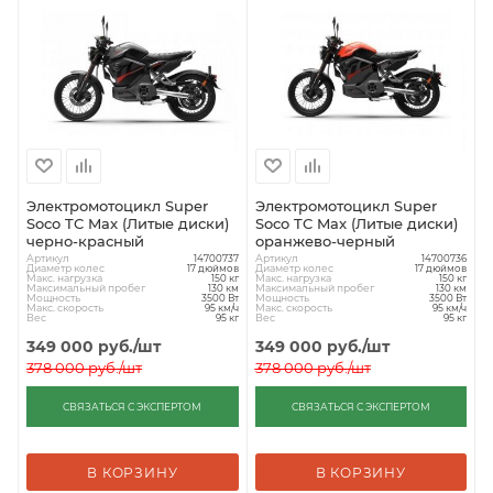
Электромотоцикл Super
Электромотоцикл Super
Soco TC Max (Литые диски)
Soco TC Max (Литые диски)
черно-красный
оранжево-черный
Артикул
Артикул
14700737
14700736
Диаметр колес
Диаметр колес
17 дюймов
17 дюймов
Макс. нагрузка
Макс. нагрузка
150 кг
150 кг
Максимальный пробег
Максимальный пробег
130 км
130 км
Мощность
Мощность
3500 Вт
3500 Вт
Макс. скорость
Макс. скорость
95 км/ч
95 км/ч
Вес
Вес
95 кг
95 кг
349 000
руб.
/шт
349 000
руб.
/шт
378 000
руб.
/шт
378 000
руб.
/шт
СВЯЗАТЬСЯ С ЭКСПЕРТОМ
СВЯЗАТЬСЯ С ЭКСПЕРТОМ
В КОРЗИНУ
В КОРЗИНУ