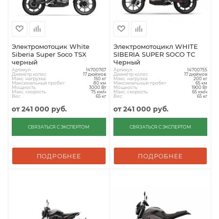
Электромотоцик White
Электромотоцикл WHITE
Siberia Super Soco TSX
SIBERIA SUPER SOCO TC
черный
Черный
Артикул
Артикул
14700767
14700755
Диаметр колес
Диаметр колес
17 дюймов
17 дюймов
Макс. нагрузка
Макс. нагрузка
150 кг
200 кг
Максимальный пробег
Максимальный пробег
80 км
65 км
Мощность
Мощность
3000 Вт
1900 Вт
Макс. скорость
Макс. скорость
75 км/ч
65 км/ч
Вес
Вес
65 кг
65 кг
от
241 000 руб.
от
241 000 руб.
СВЯЗАТЬСЯ С ЭКСПЕРТОМ
СВЯЗАТЬСЯ С ЭКСПЕРТОМ
ПОДРОБНЕЕ
ПОДРОБНЕЕ