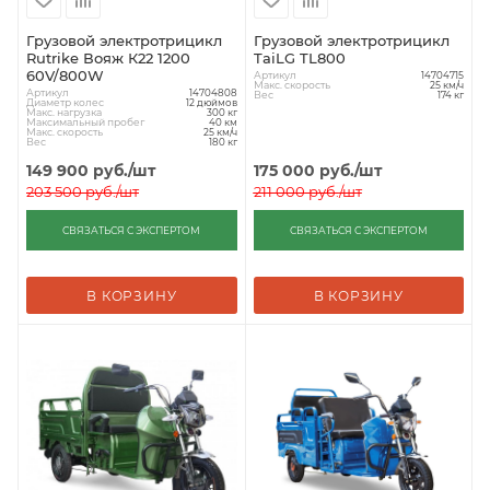
Грузовой электротрицикл
Грузовой электротрицикл
Rutrike Вояж К22 1200
TaiLG TL800
60V/800W
Артикул
14704715
Макс. скорость
25 км/ч
Артикул
14704808
Вес
174 кг
Диаметр колес
12 дюймов
Макс. нагрузка
300 кг
Максимальный пробег
40 км
Макс. скорость
25 км/ч
Вес
180 кг
149 900
руб.
/шт
175 000
руб.
/шт
203 500
руб.
/шт
211 000
руб.
/шт
СВЯЗАТЬСЯ С ЭКСПЕРТОМ
СВЯЗАТЬСЯ С ЭКСПЕРТОМ
В КОРЗИНУ
В КОРЗИНУ