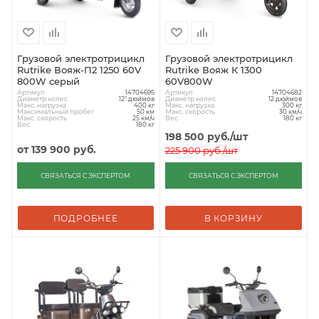
Грузовой электротрицикл
Грузовой электротрицикл
Rutrike Вояж-П2 1250 60V
Rutrike Вояж К 1300
800W серый
60V800W
Артикул
Артикул
14704695
14704682
Диаметр колес
Диаметр колес
12" дюймов
12 дюймов
Макс. нагрузка
Макс. нагрузка
400 кг
300 кг
Максимальный пробег
Макс. скорость
50 км
30 км/ч
Макс. скорость
Вес
25 км/ч
180 кг
Вес
180 кг
198 500
руб.
/шт
от
139 900 руб.
225 900
руб.
/шт
СВЯЗАТЬСЯ С ЭКСПЕРТОМ
СВЯЗАТЬСЯ С ЭКСПЕРТОМ
ПОДРОБНЕЕ
В КОРЗИНУ