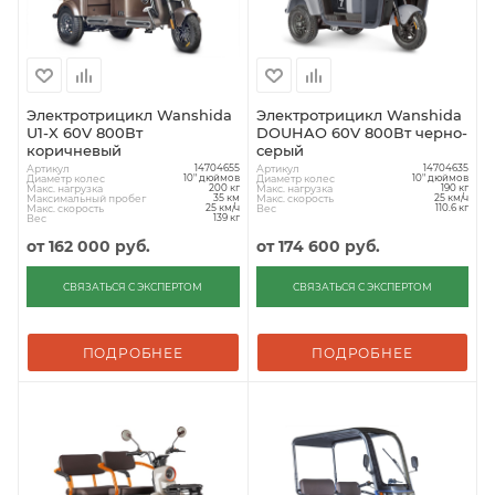
Электротрицикл Wanshida
Электротрицикл Wanshida
U1-X 60V 800Вт
DOUHAO 60V 800Вт черно-
коричневый
серый
Артикул
Артикул
14704655
14704635
Диаметр колес
Диаметр колес
10" дюймов
10" дюймов
Макс. нагрузка
Макс. нагрузка
200 кг
190 кг
Максимальный пробег
Макс. скорость
35 км
25 км/ч
Макс. скорость
Вес
25 км/ч
110.6 кг
Вес
139 кг
от
162 000 руб.
от
174 600 руб.
СВЯЗАТЬСЯ С ЭКСПЕРТОМ
СВЯЗАТЬСЯ С ЭКСПЕРТОМ
ПОДРОБНЕЕ
ПОДРОБНЕЕ