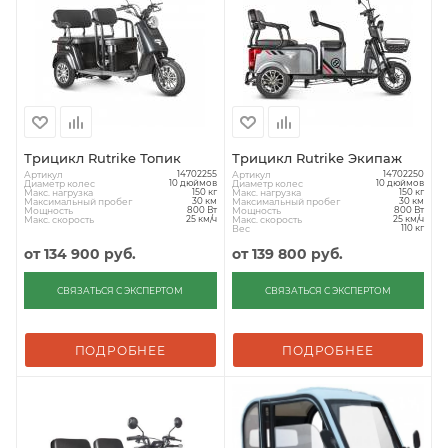
Трицикл Rutrike Топик
Трицикл Rutrike Экипаж
Артикул
Артикул
14702255
14702250
Диаметр колес
Диаметр колес
10 дюймов
10 дюймов
Макс. нагрузка
Макс. нагрузка
150 кг
150 кг
Максимальный пробег
Максимальный пробег
30 км
30 км
Мощность
Мощность
800 Вт
800 Вт
Макс. скорость
Макс. скорость
25 км/ч
25 км/ч
Вес
110 кг
от
134 900 руб.
от
139 800 руб.
СВЯЗАТЬСЯ С ЭКСПЕРТОМ
СВЯЗАТЬСЯ С ЭКСПЕРТОМ
ПОДРОБНЕЕ
ПОДРОБНЕЕ