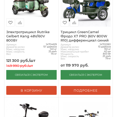
Электротрицикл Rutrike
Трицикл GreenCamel
Gelbert Kang 48V/60V
Фродо X7 PRO (60V 800W
800Вт
R10) дифференциал синий
Артикул
Артикул
14704629
14702280
Диаметр колес
Диаметр колес
10" дюймов
10 дюймов
Макс. нагрузка
Макс. нагрузка
140 кг
150 кг
Макс. скорость
Максимальный пробег
25 км/ч
40 км
Вес
Мощность
115 кг
800 Вт
Макс. скорость
25 км/ч
Вес
79 кг
121 300
руб.
/шт
от
119 970 руб.
149 990
руб.
/шт
СВЯЗАТЬСЯ С ЭКСПЕРТОМ
СВЯЗАТЬСЯ С ЭКСПЕРТОМ
В КОРЗИНУ
ПОДРОБНЕЕ