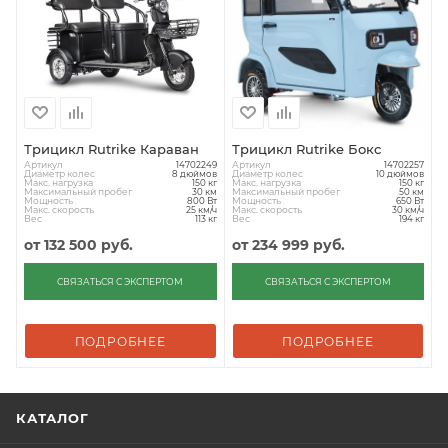
Трицикл Rutrike Караван
Трицикл Rutrike Бокс
Артикул
Артикул
14702249
14702257
Диаметр колес
Диаметр колес
8 дюймов
10 дюймов
Макс. нагрузка
Макс. нагрузка
150 кг
150 кг
Максимальный пробег
Максимальный пробег
30 км
50 км
Мощность
Мощность
800 Вт
650 Вт
Макс. скорость
Макс. скорость
25 км/ч
30 км/ч
Вес
Вес
113 кг
194 кг
от
132 500 руб.
от
234 999 руб.
СВЯЗАТЬСЯ С ЭКСПЕРТОМ
СВЯЗАТЬСЯ С ЭКСПЕРТОМ
ПОДРОБНЕЕ
ПОДРОБНЕЕ
КАТАЛОГ