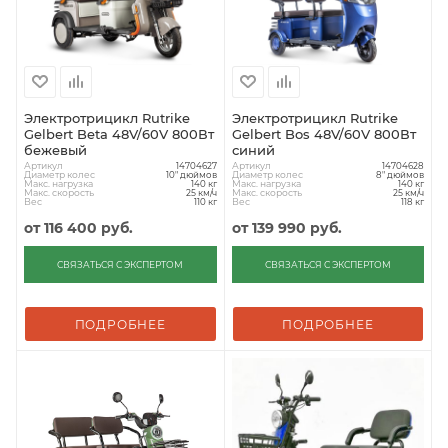
Электротрицикл Rutrike
Электротрицикл Rutrike
Gelbert Beta 48V/60V 800Вт
Gelbert Bos 48V/60V 800Вт
бежевый
синий
Артикул
Артикул
14704627
14704628
Диаметр колес
Диаметр колес
10" дюймов
8" дюймов
Макс. нагрузка
Макс. нагрузка
140 кг
140 кг
Макс. скорость
Макс. скорость
25 км/ч
25 км/ч
Вес
Вес
110 кг
118 кг
от
116 400 руб.
от
139 990 руб.
СВЯЗАТЬСЯ С ЭКСПЕРТОМ
СВЯЗАТЬСЯ С ЭКСПЕРТОМ
ПОДРОБНЕЕ
ПОДРОБНЕЕ