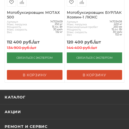
Мотобуксировщик МОТАХ
Мотобуксировщик БУРЛАК
500
Хозяин-1 ЛЮКС
Артикул
Артикул
14703409
14703408
Макс. нагрузка
Макс. нагрузка
250 кг
400 кг
Мощность
Максимальный пробег
15 л.с. Вт
250 км
Макс. скорость
Мощность
30 км/ч
15 л.с. Вт
Вес
Макс. скорость
132 кг
30 км/ч
Вес
132 кг
112 400
руб.
/шт
120 400
руб.
/шт
134 900
руб.
/шт
144 400
руб.
/шт
СВЯЗАТЬСЯ С ЭКСПЕРТОМ
СВЯЗАТЬСЯ С ЭКСПЕРТОМ
В КОРЗИНУ
В КОРЗИНУ
КАТАЛОГ
АКЦИИ
РЕМОНТ И СЕРВИС