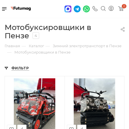
0
Мотобуксировщики в
Пензе
4
—
—
Главная
Каталог
Зимний электротранспорт в Пензе
—
Мотобуксировщики в Пензе
ФИЛЬТР