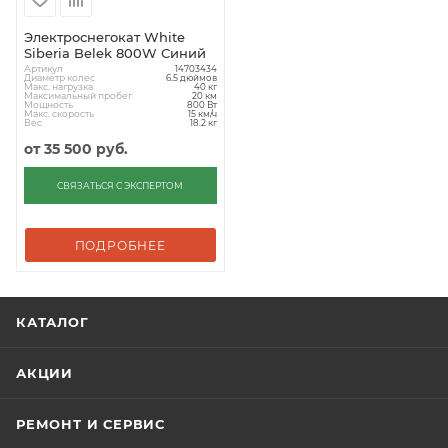
Электроснегокат White
Siberia Belek 800W Синий
Артикул
14703434
Диаметр колес
6.5 дюймов
Макс. нагрузка
40 кг
Максимальный пробег
20 км
Мощность
800 Вт
Макс. скорость
15 км/ч
Вес
18.2 кг
от
35 500 руб.
СВЯЗАТЬСЯ С ЭКСПЕРТОМ
ПОДРОБНЕЕ
КАТАЛОГ
АКЦИИ
РЕМОНТ И СЕРВИС