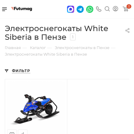
0
Электроснегокаты White
Siberia в Пензе
1
—
—
—
Главная
Каталог
Электроснегокаты в Пензе
Электроснегокаты White Siberia в Пензе
ФИЛЬТР