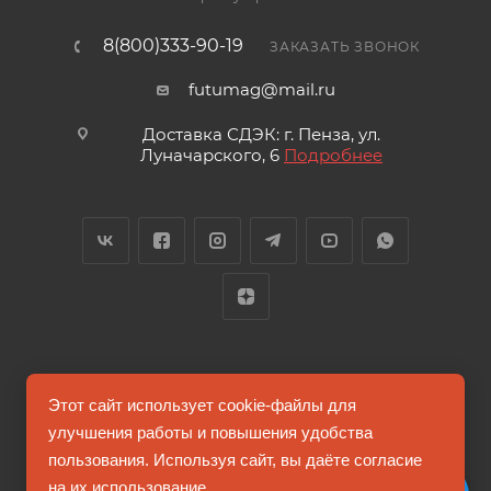
8(800)333-90-19
ЗАКАЗАТЬ ЗВОНОК
futumag@mail.ru
Доставка СДЭК: г. Пенза, ул.
Луначарского, 6
Подробнее
2026 © FUTUMAG.RU
Этот сайт использует cookie-файлы для
улучшения работы и повышения удобства
пользования. Используя сайт, вы даёте согласие
Информация на сайте не является публичной офертой
на их использование.