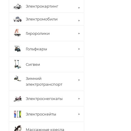
Электрокартинг
Электромобили
Гироролики
Гольфкары
Сигвеи
Зимний
электротранспорт
Электроснегокаты
Электроскейты
Массажные кресла