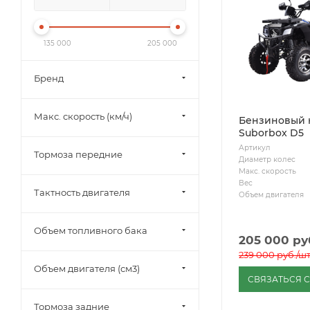
135 000
205 000
Бренд
Макс. скорость (км/ч)
Бензиновый 
Suborbox D5
Артикул
Тормоза передние
Диаметр колес
Макс. скорость
Вес
Тактность двигателя
Объем двигателя
Объем топливного бака
205 000
ру
239 000
руб.
/ш
Объем двигателя (см3)
СВЯЗАТЬСЯ 
Тормоза задние