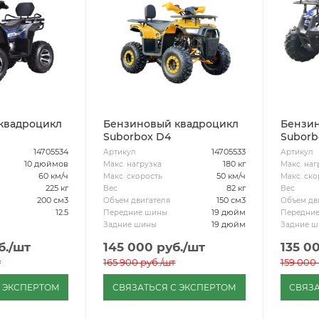
квадроцикл
Бензиновый квадроцикл
Бензин
Suborbox D4
Suborb
14705534
14705533
Артикул
Артикул
10 дюймов
180 кг
Макс. нагрузка
Макс. наг
60 км/ч
50 км/ч
Макс. скорость
Макс. ско
225 кг
82 кг
Вес
Вес
200 см3
150 см3
Объем двигателя
Объем дв
12.5
19 дюйм
Передние шины
Передни
19 дюйм
Задние шины
Задние 
б.
/шт
145 000
руб.
/шт
135 0
т
165 900
руб.
/шт
159 000
С ЭКСПЕРТОМ
СВЯЗАТЬСЯ С ЭКСПЕРТОМ
СВЯЗА