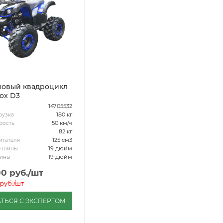
овый квадроцикл
ox D3
14705532
180 кг
рузка
50 км/ч
рость
82 кг
125 см3
игателя
19 дюйм
е шины
19 дюйм
шины
00
руб.
/шт
руб.
/шт
ТЬСЯ С ЭКСПЕРТОМ