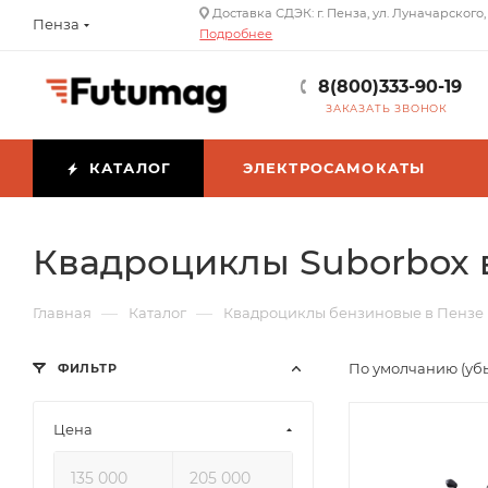
Доставка СДЭК: г. Пенза, ул. Луначарского,
Пенза
Подробнее
8(800)333-90-19
ЗАКАЗАТЬ ЗВОНОК
КАТАЛОГ
ЭЛЕКТРОСАМОКАТЫ
Квадроциклы Suborbox 
—
—
Главная
Каталог
Квадроциклы бензиновые в Пензе
По умолчанию (уб
ФИЛЬТР
Цена