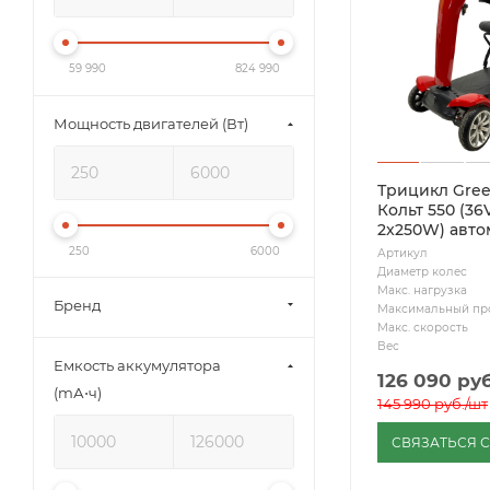
59 990
824 990
Мощность двигателей (Вт)
Трицикл Gre
Кольт 550 (36
2x250W) авто
250
6000
Артикул
Диаметр колес
Макс. нагрузка
Бренд
Максимальный пр
Макс. скорость
Вес
Емкость аккумулятора
126 090
руб
(mА⋅ч)
145 990
руб.
/шт
СВЯЗАТЬСЯ 