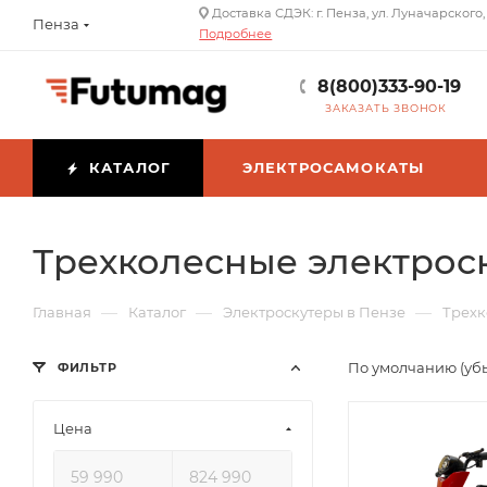
Доставка СДЭК: г. Пенза, ул. Луначарского,
Пенза
Подробнее
8(800)333-90-19
ЗАКАЗАТЬ ЗВОНОК
КАТАЛОГ
ЭЛЕКТРОСАМОКАТЫ
Трехколесные электрос
—
—
—
Главная
Каталог
Электроскутеры в Пензе
Трехк
По умолчанию (уб
ФИЛЬТР
Цена