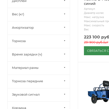
Дисплей
синий
Артикул
Диаметр колес
Вес (кг)
Макс. нагрузка
Максимальный пр
Макс. скорость
Амортизатор
Вес
223 100
руб
Тормоза
251 900
руб.
/шт
СВЯЗАТЬСЯ 
Время зарядки (ч)
Материал рамы
Тормоза передние
Звуковой сигнал
Корзина