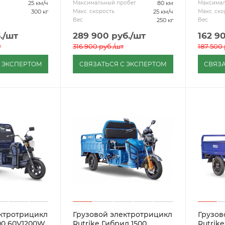
25 км/ч
80 км
Максимальный пробег
Максимал
300 кг
25 км/ч
Макс. скорость
Макс. ско
250 кг
Вес
Вес
.
/шт
289 900
руб.
/шт
162 9
т
316 900
руб.
/шт
187 500
С ЭКСПЕРТОМ
СВЯЗАТЬСЯ С ЭКСПЕРТОМ
СВЯЗА
ектротрицикл
Грузовой электротрицикл
Грузов
800 60V1200W
Rutrike Гибрид 1500
Rutrik