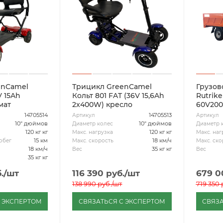
enCamel
Трицикл GreenCamel
Грузов
V 15Ah
Кольт 801 FAT (36V 15,6Ah
Rutrik
мат
2x400W) кресло
60V20
14705514
14705513
Артикул
Артикул
10" дюймов
10" дюймов
Диаметр колес
Диаметр 
120 кг кг
120 кг кг
Макс. нагрузка
Макс. наг
15 км
18 км/ч
обег
Макс. скорость
Макс. ско
18 км/ч
35 кг кг
Вес
Вес
35 кг кг
.
/шт
116 390
руб.
/шт
679 0
138 990
руб.
/шт
719 350
С ЭКСПЕРТОМ
СВЯЗАТЬСЯ С ЭКСПЕРТОМ
СВЯЗА