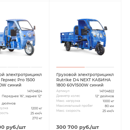
ой электротрицикл
Грузовой электротрицикл
 Гермес Pro 1500
Rutrike D4 NEXT КАБИНА
00W синий
1800 60V1500W синий
14704824
14704822
Артикул
Переднее 16", заднее 12"
12" дюймов
Диаметр колес
1000 кг
Макс. нагрузка
дюймов
80 км
Максимальный пробег
1200 кг
рузка
25 км/ч
Макс. скорость
25 км/ч
рость
270 кг
00
руб.
/шт
300 700
руб.
/шт