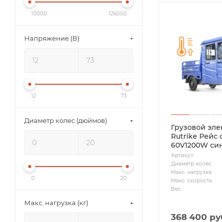
10000
126000
Напряжение (В)
12
73
Диаметр колес (дюймов)
Грузовой эл
Rutrike Рейс 
60V1200W си
Артикул
Диаметр колес
Макс. нагрузка
0
20
Макс. скорость
Вес
Макс. нагрузка (кг)
368 400
ру