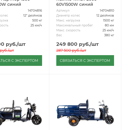
0W синий
60V1500W синий
14704816
14704810
Артикул
12" дюймов
12 дюймов
колес
Диаметр колес
500 кг
1500 кг
рузка
Макс. нагрузка
25 км/ч
80 км
рость
Максимальный пробег
25 км/ч
Макс. скорость
380 кг
Вес
00
руб.
/шт
249 800
руб.
/шт
руб.
/шт
287 500
руб.
/шт
ТЬСЯ С ЭКСПЕРТОМ
СВЯЗАТЬСЯ С ЭКСПЕРТОМ