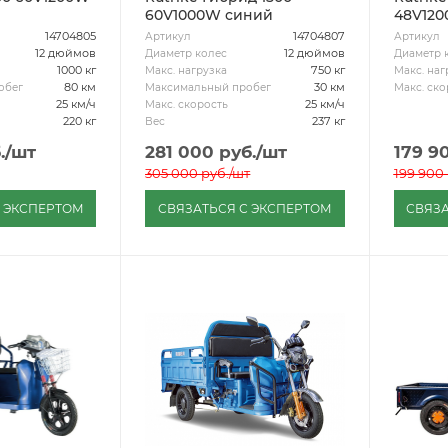
60V1000W синий
48V120
14704805
14704807
Артикул
Артикул
12 дюймов
12 дюймов
Диаметр колес
Диаметр 
1000 кг
750 кг
Макс. нагрузка
Макс. наг
80 км
30 км
обег
Максимальный пробег
Макс. ско
25 км/ч
25 км/ч
Макс. скорость
220 кг
237 кг
Вес
.
/шт
281 000
руб.
/шт
179 9
305 000
руб.
/шт
199 900
С ЭКСПЕРТОМ
СВЯЗАТЬСЯ С ЭКСПЕРТОМ
СВЯЗА