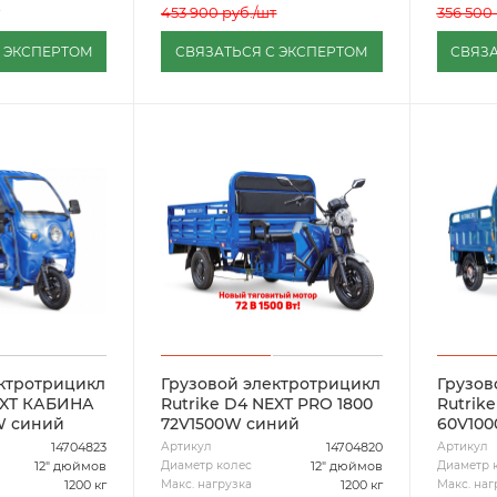
453 900
руб.
/шт
356 500
С ЭКСПЕРТОМ
СВЯЗАТЬСЯ С ЭКСПЕРТОМ
СВЯЗА
ектротрицикл
Грузовой электротрицикл
Грузов
EXT КАБИНА
Rutrike D4 NEXT PRO 1800
Rutrike
W синий
72V1500W синий
60V10
14704823
14704820
Артикул
Артикул
12" дюймов
12" дюймов
Диаметр колес
Диаметр 
1200 кг
1200 кг
Макс. нагрузка
Макс. наг