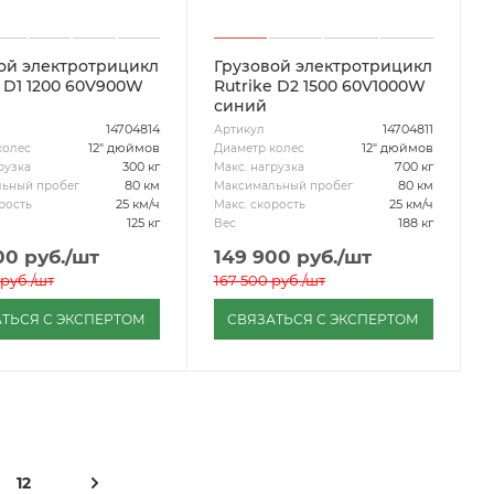
ой электротрицикл
Грузовой электротрицикл
e D1 1200 60V900W
Rutrike D2 1500 60V1000W
синий
14704814
14704811
Артикул
12" дюймов
12" дюймов
колес
Диаметр колес
300 кг
700 кг
рузка
Макс. нагрузка
80 км
80 км
ьный пробег
Максимальный пробег
25 км/ч
25 км/ч
рость
Макс. скорость
125 кг
188 кг
Вес
00
руб.
/шт
149 900
руб.
/шт
руб.
/шт
167 500
руб.
/шт
ТЬСЯ С ЭКСПЕРТОМ
СВЯЗАТЬСЯ С ЭКСПЕРТОМ
12