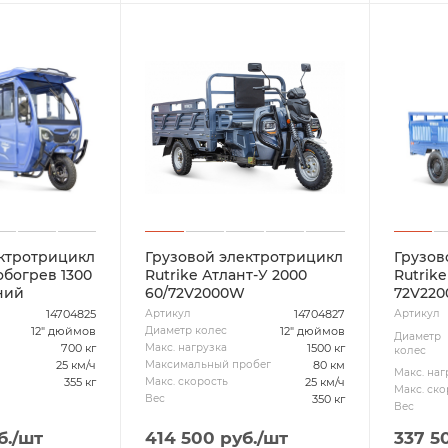
ектротрицикл
Грузовой электротрицикл
Грузов
обогрев 1300
Rutrike Атлант-У 2000
Rutrike
ний
60/72V2000W
72V22
14704825
14704827
Артикул
Артикул
12" дюймов
12" дюймов
Диаметр колес
Диаметр
700 кг
1500 кг
Макс. нагрузка
колес
25 км/ч
80 км
Максимальный пробег
Макс. наг
355 кг
25 км/ч
Макс. скорость
Макс. ско
350 кг
Вес
Вес
б.
/шт
414 500
руб.
/шт
337 5