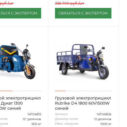
руб.
/шт
336 700
руб.
/шт
ТЬСЯ С ЭКСПЕРТОМ
СВЯЗАТЬСЯ С ЭКСПЕРТОМ
ой электротрицикл
Грузовой электротрицикл
 Дукат 1300
Rutrike D4 1800 60V1500W
00W синий
синий
14704815
14704806
Артикул
12" дюймов
12 дюймов
колес
Диаметр колес
500 кг
1000 кг
рузка
Макс. нагрузка