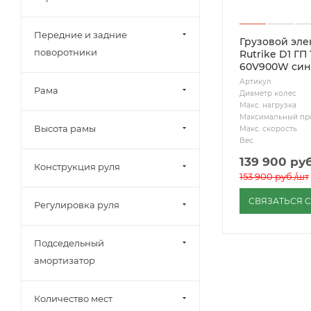
Передние и задние
Грузовой эл
поворотники
Rutrike D1 ГП 
60V900W си
Артикул
Рама
Диаметр колес
Макс. нагрузка
Максимальный пр
Высота рамы
Макс. скорость
Вес
139 900
руб
Конструкция руля
153 900
руб.
/шт
СВЯЗАТЬСЯ 
Регулировка руля
Подседельный
амортизатор
Количество мест