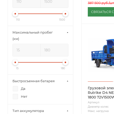
387 500
руб.
/шт
СВЯЗАТЬСЯ 
110
1500
Максимальный пробег
(км)
15
180
Быстросъемная батарея
Грузовой эл
Да
Rutrike D4 N
Нет
1800 72V1500
Артикул
Диаметр колес
Тип аккумулятора
Макс. нагрузка