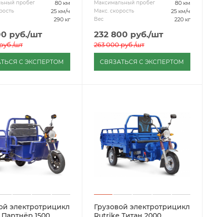
80 км
80 км
ьный пробег
Максимальный пробег
25 км/ч
25 км/ч
рость
Макс. скорость
290 кг
220 кг
Вес
00
руб.
/шт
232 800
руб.
/шт
руб.
/шт
263 000
руб.
/шт
ТЬСЯ С ЭКСПЕРТОМ
СВЯЗАТЬСЯ С ЭКСПЕРТОМ
ой электротрицикл
Грузовой электротрицикл
e Партнёр 1500
Rutrike Титан 2000