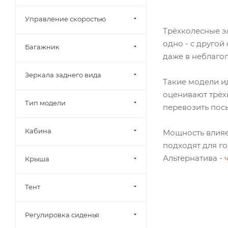
Управление скоростью
Трёхколесные э
одно - с друго
Багажник
даже в неблагоп
Зеркала заднего вида
Такие модели и
оценивают трёх
Тип модели
перевозить посы
Кабина
Мощность влияе
подходят для го
Альтернатива -
Крыша
Тент
Регулировка сиденья