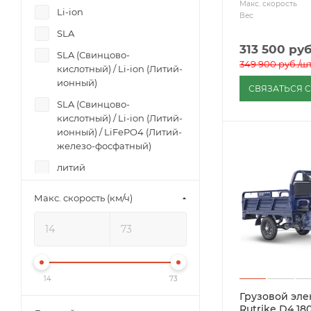
Макс. скорость
Li-ion
Вес
SLA
313 500
руб
SLA (Свинцово-
349 900
руб.
/ш
кислотный) / Li-ion (Литий-
ионный)
СВЯЗАТЬСЯ 
SLA (Свинцово-
кислотный) / Li-ion (Литий-
ионный) / LiFePO4 (Литий-
железо-фосфатный)
литий
тяговый
Макс. скорость (км/ч)
Тяговый
необслуживаемый AGM
VRLA
14
73
Грузовой эл
Rutrike D4 1