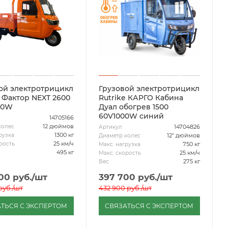
ой электротрицикл
Грузовой электротрицикл
e Фактор NEXT 2600
Rutrike КАРГО Кабина
00W
Дуал обогрев 1500
60V1000W синий
14705166
12 дюймов
колес
14704826
Артикул
1300 кг
рузка
12" дюймов
Диаметр колес
25 км/ч
рость
750 кг
Макс. нагрузка
495 кг
25 км/ч
Макс. скорость
275 кг
Вес
00
руб.
/шт
397 700
руб.
/шт
руб.
/шт
432 900
руб.
/шт
ТЬСЯ С ЭКСПЕРТОМ
СВЯЗАТЬСЯ С ЭКСПЕРТОМ