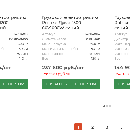
ектротрицикл
Грузовой электротрицикл
Грузов
1200
Rutrike Дукат 1500
Rutrik
ний
60V1000W синий
синий
14704813
14704804
Артикул
Артикул
14" дюймов
12 дюймов
Диаметр колес
Диаметр 
300 кг
750 кг
Макс. нагрузка
Макс. наг
80 км
80 км
обег
Максимальный пробег
Максимал
25 км/ч
25 км/ч
Макс. скорость
Макс. ско
110 кг
120 кг
Вес
Вес
.
/шт
237 600
руб.
/шт
144 9
256 900
руб.
/шт
164 900
С ЭКСПЕРТОМ
СВЯЗАТЬСЯ С ЭКСПЕРТОМ
СВЯЗА
1
2
3