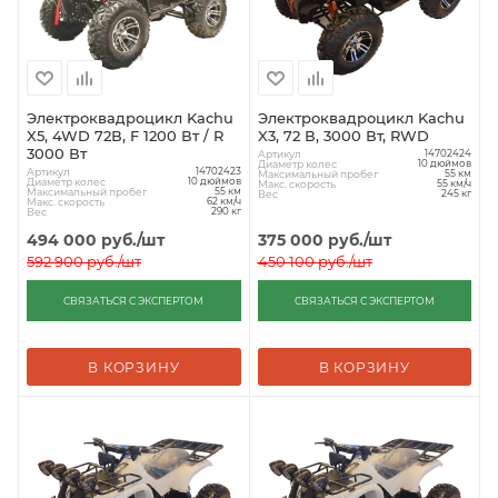
Электроквадроцикл Kachu
Электроквадроцикл Kachu
X5, 4WD 72В, F 1200 Вт / R
X3, 72 В, 3000 Вт, RWD
3000 Вт
Артикул
14702424
Диаметр колес
10 дюймов
Артикул
14702423
Максимальный пробег
55 км
Диаметр колес
10 дюймов
Макс. скорость
55 км/ч
Максимальный пробег
55 км
Вес
245 кг
Макс. скорость
62 км/ч
Вес
290 кг
494 000
руб.
/шт
375 000
руб.
/шт
592 900
руб.
/шт
450 100
руб.
/шт
СВЯЗАТЬСЯ С ЭКСПЕРТОМ
СВЯЗАТЬСЯ С ЭКСПЕРТОМ
В КОРЗИНУ
В КОРЗИНУ