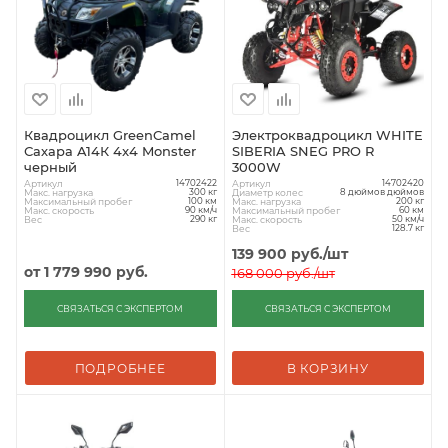
Квадроцикл GreenCamel
Электроквадроцикл WHITE
Сахара A14К 4x4 Monster
SIBERIA SNEG PRO R
черный
3000W
Артикул
Артикул
14702422
14702420
Макс. нагрузка
Диаметр колес
300 кг
8 дюймов дюймов
Максимальный пробег
Макс. нагрузка
100 км
200 кг
Макс. скорость
Максимальный пробег
90 км/ч
60 км
Вес
Макс. скорость
290 кг
50 км/ч
Вес
128.7 кг
139 900
руб.
/шт
от
1 779 990 руб.
168 000
руб.
/шт
СВЯЗАТЬСЯ С ЭКСПЕРТОМ
СВЯЗАТЬСЯ С ЭКСПЕРТОМ
ПОДРОБНЕЕ
В КОРЗИНУ