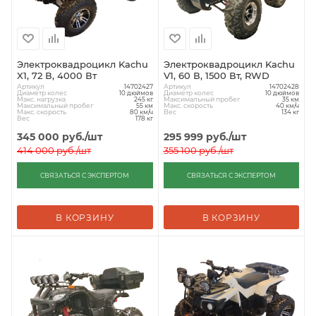
Электроквадроцикл Kachu
Электроквадроцикл Kachu
X1, 72 В, 4000 Вт
V1, 60 В, 1500 Вт, RWD
Артикул
Артикул
14702427
14702428
Диаметр колес
Диаметр колес
10 дюймов
10 дюймов
Макс. нагрузка
Максимальный пробег
245 кг
35 км
Максимальный пробег
Макс. скорость
55 км
40 км/ч
Макс. скорость
Вес
80 км/ч
134 кг
Вес
178 кг
345 000
руб.
/шт
295 999
руб.
/шт
414 000
руб.
/шт
355 100
руб.
/шт
СВЯЗАТЬСЯ С ЭКСПЕРТОМ
СВЯЗАТЬСЯ С ЭКСПЕРТОМ
В КОРЗИНУ
В КОРЗИНУ