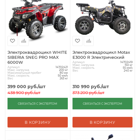
Электроквадроцикл WHITE
Электроквадроцикл Motax
SIBERIA SNEG PRO MAX
E3000 R Электрический
6000W
Артикул
14702419
Макс. нагрузка
150 кг
Артикул
14702421
Макс. скорость
55 км/ч
Макс. нагрузка
200 кг
Вес
240 кг
Максимальный пробег
80 км
Макс. скорость
50 км/ч
Вес
263 кг
399 000
руб.
/шт
310 990
руб.
/шт
438 900
руб.
/шт
373 200
руб.
/шт
СВЯЗАТЬСЯ С ЭКСПЕРТОМ
СВЯЗАТЬСЯ С ЭКСПЕРТОМ
В КОРЗИНУ
В КОРЗИНУ