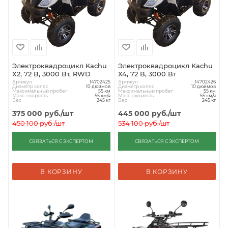
Электроквадроцикл Kachu
Электроквадроцикл Kachu
X2, 72 В, 3000 Вт, RWD
X4, 72 В, 3000 Вт
Артикул
Артикул
14702425
14702426
Диаметр колес
Диаметр колес
10 дюймов
10 дюймов
Максимальный пробег
Максимальный пробег
55 км
55 км
Макс. скорость
Макс. скорость
55 км/ч
55 км/ч
Вес
Вес
245 кг
245 кг
375 000
руб.
/шт
445 000
руб.
/шт
450 100
руб.
/шт
534 100
руб.
/шт
СВЯЗАТЬСЯ С ЭКСПЕРТОМ
СВЯЗАТЬСЯ С ЭКСПЕРТОМ
В КОРЗИНУ
В КОРЗИНУ