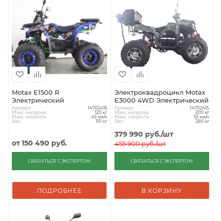
Motax E1500 R
Электроквадроцикл Motax
Электрический
E3000 4WD Электрический
Артикул
Артикул
14702416
14702415
Макс. нагрузка
Макс. нагрузка
120 кг
200 кг
Макс. скорость
Макс. скорость
45 км/ч
55 км/ч
Вес
Вес
110 кг
280 кг
379 990
руб.
/шт
от
150 490 руб.
455 900
руб.
/шт
СВЯЗАТЬСЯ С ЭКСПЕРТОМ
СВЯЗАТЬСЯ С ЭКСПЕРТОМ
ПОДРОБНЕЕ
В КОРЗИНУ