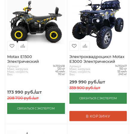
Motax E1500
Электроквадроцикл Motax
Электрический
E3000 Электрический
Артикул
Артикул
14702418
14702417
Макс. нагрузка
Макс. нагрузка
120 кг
150 кг
Макс. скорость
Макс. скорость
45 км/ч
55 км/ч
Вес
Вес
110 кг
240 кг
299 990
руб.
/шт
359 900
руб.
/шт
173 990
руб.
/шт
208 700
руб.
/шт
СВЯЗАТЬСЯ С ЭКСПЕРТОМ
СВЯЗАТЬСЯ С ЭКСПЕРТОМ
В КОРЗИНУ