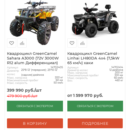
Квадроцикл GreenCamel
Квадроцикл GreenCamel
Sahara A3000 (72V 3000W
Linhai LH80DA 4x4 (7,5kW
R12 alum Дифференциал)
65 км/ч) хаки
Артикул
Артикул
14702405
14702414
Диаметр колес
25*8-12' (передние) ; 25*10-12'
12 дюймов
Диаметр
Макс. нагрузка
200 кг
колес
(задние) дюймов
Максимальный пробег
100 км
Макс. нагрузка
200 кг
Макс. скорость
65 км/ч
Максимальный пробег
60 км
Вес
460 кг
Макс. скорость
50 км/ч
399 990
руб.
/шт
от
1 599 970 руб.
479 900
руб.
/шт
СВЯЗАТЬСЯ С ЭКСПЕРТОМ
СВЯЗАТЬСЯ С ЭКСПЕРТОМ
В КОРЗИНУ
ПОДРОБНЕЕ