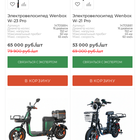
Электровелосипед Wenbox
Электровелосипед Wenbox
W-23 Pro
W-21 Pro
Артикул
Артикул
14705884
14705881
Диаметр колес
Диаметр колес
16 дюймов
16 дюймов
Макс. нагрузка
Макс. нагрузка
150 кг
150 кг
Максимальный пробег
Максимальный пробег
60 км
45 км
Макс. скорость
Макс. скорость
65 км/ч
60 км/ч
65 000
руб.
/шт
53 000
руб.
/шт
79 900
руб.
/шт
69 000
руб.
/шт
СВЯЗАТЬСЯ С ЭКСПЕРТОМ
СВЯЗАТЬСЯ С ЭКСПЕРТОМ
В КОРЗИНУ
В КОРЗИНУ