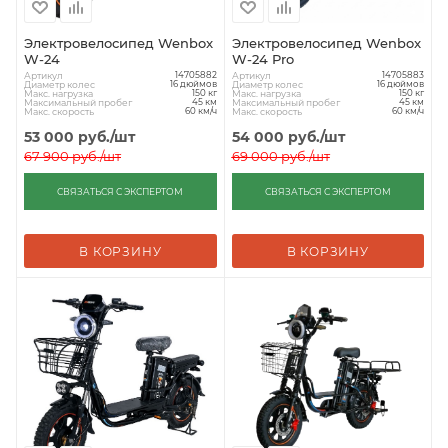
Электровелосипед Wenbox
Электровелосипед Wenbox
W-24
W-24 Pro
Артикул
Артикул
14705882
14705883
Диаметр колес
Диаметр колес
16 дюймов
16 дюймов
Макс. нагрузка
Макс. нагрузка
150 кг
150 кг
Максимальный пробег
Максимальный пробег
45 км
45 км
Макс. скорость
Макс. скорость
60 км/ч
60 км/ч
53 000
руб.
/шт
54 000
руб.
/шт
67 900
руб.
/шт
69 000
руб.
/шт
СВЯЗАТЬСЯ С ЭКСПЕРТОМ
СВЯЗАТЬСЯ С ЭКСПЕРТОМ
В КОРЗИНУ
В КОРЗИНУ