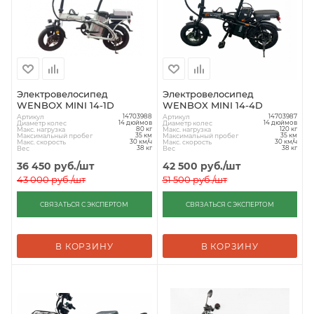
Электровелосипед
Электровелосипед
WENBOX MINI 14-1D
WENBOX MINI 14-4D
Артикул
Артикул
14703988
14703987
Диаметр колес
Диаметр колес
14 дюймов
14 дюймов
Макс. нагрузка
Макс. нагрузка
80 кг
120 кг
Максимальный пробег
Максимальный пробег
35 км
35 км
Макс. скорость
Макс. скорость
30 км/ч
30 км/ч
Вес
Вес
38 кг
38 кг
36 450
руб.
/шт
42 500
руб.
/шт
43 000
руб.
/шт
51 500
руб.
/шт
СВЯЗАТЬСЯ С ЭКСПЕРТОМ
СВЯЗАТЬСЯ С ЭКСПЕРТОМ
В КОРЗИНУ
В КОРЗИНУ