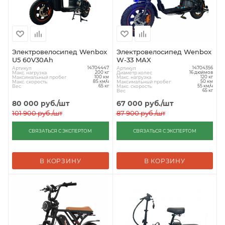
Электровелосипед Wenbox
Электровелосипед Wenbox
U5 60V30Ah
W-33 MAX
Артикул
Артикул
14704447
14704356
Макс. нагрузка
Диаметр колес
200 кг
16 дюймов
Максимальный пробег
Макс. нагрузка
100 км
120 кг
Макс. скорость
Максимальный пробег
85 км/ч
50 км
Вес
Макс. скорость
65 кг
55 км/ч
Вес
65 кг
80 000
руб.
/шт
67 000
руб.
/шт
101 900
руб.
/шт
87 900
руб.
/шт
СВЯЗАТЬСЯ С ЭКСПЕРТОМ
СВЯЗАТЬСЯ С ЭКСПЕРТОМ
В КОРЗИНУ
В КОРЗИНУ