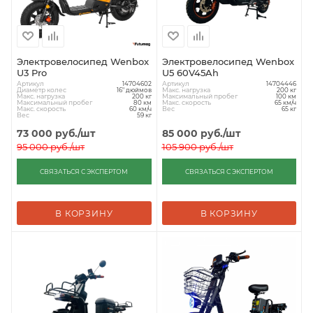
Электровелосипед Wenbox
Электровелосипед Wenbox
U3 Pro
U5 60V45Ah
Артикул
Артикул
14704602
14704446
Диаметр колес
Макс. нагрузка
16" дюймов
200 кг
Макс. нагрузка
Максимальный пробег
200 кг
100 км
Максимальный пробег
Макс. скорость
80 км
65 км/ч
Макс. скорость
Вес
60 км/ч
65 кг
Вес
59 кг
73 000
руб.
/шт
85 000
руб.
/шт
95 000
руб.
/шт
105 900
руб.
/шт
СВЯЗАТЬСЯ С ЭКСПЕРТОМ
СВЯЗАТЬСЯ С ЭКСПЕРТОМ
В КОРЗИНУ
В КОРЗИНУ