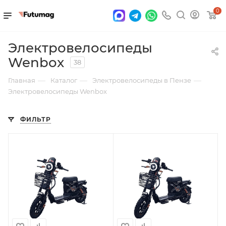
0
Электровелосипеды
Wenbox
38
—
—
—
Главная
Каталог
Электровелосипеды в Пензе
Электровелосипеды Wenbox
ФИЛЬТР