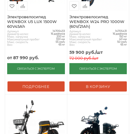
Электровелосипед
Электровелосипед
WENBOX U5 LUX 1500W
WENBOX W24 PRO 1000W
60V45Ah
(60V/21Ah)
Артикул
Артикул
14705433
14705431
Диаметр колес
Диаметр колес
16 дюймов
16 дюймов
Макс. нагрузка
Макс. нагрузка
200 кг
150 кг
Максимальный пробег
Максимальный пробег
100 км
40 км
Макс. скорость
Макс. скорость
55 км/ч
50 км/ч
Вес
Вес
65 кг
65 кг
59 900
руб.
/шт
от
87 990 руб.
72 000
руб.
/шт
СВЯЗАТЬСЯ С ЭКСПЕРТОМ
СВЯЗАТЬСЯ С ЭКСПЕРТОМ
ПОДРОБНЕЕ
В КОРЗИНУ