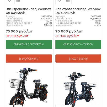
Электровелосипед Wenbox
Электровелосипед Wenbox
U6 60V45Ah
U6 60V30Ah
Артикул
Артикул
14705900
14705899
Диаметр колес
Диаметр колес
16 дюймов
16 дюймов
Макс. нагрузка
Макс. нагрузка
150 кг
150 кг
Максимальный пробег
Максимальный пробег
70 км
60 км
Макс. скорость
Макс. скорость
60 км/ч
60 км/ч
75 000
руб.
/шт
70 000
руб.
/шт
91 900
руб.
/шт
86 900
руб.
/шт
СВЯЗАТЬСЯ С ЭКСПЕРТОМ
СВЯЗАТЬСЯ С ЭКСПЕРТОМ
В КОРЗИНУ
В КОРЗИНУ