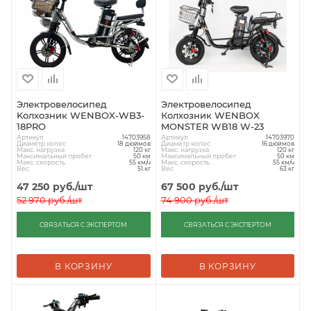
Электровелосипед
Электровелосипед
Kолхозник WENBOX-WB3-
Колхозник WENBOX
18PRO
MONSTER WB18 W-23
Артикул
Артикул
14703958
14703970
Диаметр колес
Диаметр колес
18 дюймов
16 дюймов
Макс. нагрузка
Макс. нагрузка
120 кг
120 кг
Максимальный пробег
Максимальный пробег
50 км
50 км
Макс. скорость
Макс. скорость
55 км/ч
55 км/ч
Вес
Вес
51 кг
63 кг
47 250
руб.
/шт
67 500
руб.
/шт
52 970
руб.
/шт
74 900
руб.
/шт
СВЯЗАТЬСЯ С ЭКСПЕРТОМ
СВЯЗАТЬСЯ С ЭКСПЕРТОМ
В КОРЗИНУ
В КОРЗИНУ