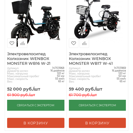
Электровелосипед
Электровелосипед
Колхозник WENBOX
Колхозник WENBOX
MONSTER WB16 W-21
MONSTER WB17 W-41
Артикул
Артикул
14703968
14703969
Диаметр колес
Диаметр колес
16 дюймов
16 дюймов
Макс. нагрузка
Макс. нагрузка
120 кг
120 кг
Максимальный пробег
Максимальный пробег
50 км
50 км
Макс. скорость
Макс. скорость
55 км/ч
55 км/ч
Вес
Вес
65 кг
65 кг
52 000
руб.
/шт
59 400
руб.
/шт
61 900
руб.
/шт
61 700
руб.
/шт
СВЯЗАТЬСЯ С ЭКСПЕРТОМ
СВЯЗАТЬСЯ С ЭКСПЕРТОМ
В КОРЗИНУ
В КОРЗИНУ