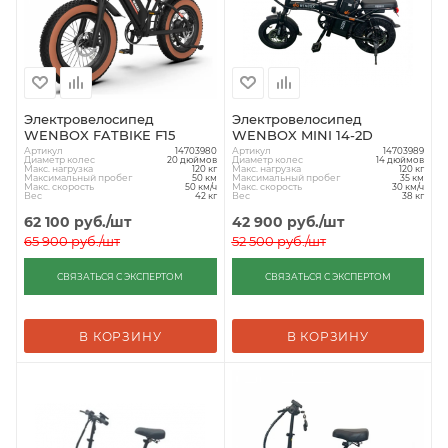
Электровелосипед
Электровелосипед
WENBOX FATBIKE F15
WENBOX MINI 14-2D
Артикул
Артикул
14703980
14703989
Диаметр колес
Диаметр колес
20 дюймов
14 дюймов
Макс. нагрузка
Макс. нагрузка
120 кг
120 кг
Максимальный пробег
Максимальный пробег
50 км
35 км
Макс. скорость
Макс. скорость
50 км/ч
30 км/ч
Вес
Вес
42 кг
38 кг
62 100
руб.
/шт
42 900
руб.
/шт
65 900
руб.
/шт
52 500
руб.
/шт
СВЯЗАТЬСЯ С ЭКСПЕРТОМ
СВЯЗАТЬСЯ С ЭКСПЕРТОМ
В КОРЗИНУ
В КОРЗИНУ