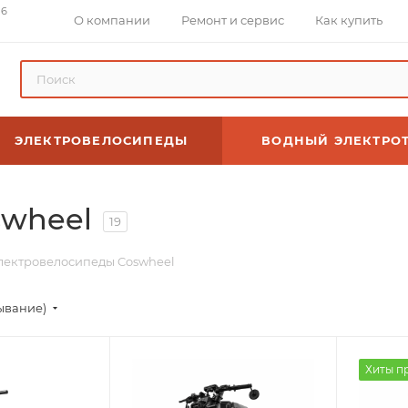
 6
О компании
Ремонт и сервис
Как купить
ЭЛЕКТРОВЕЛОСИПЕДЫ
ВОДНЫЙ ЭЛЕКТРО
swheel
19
лектровелосипеды Coswheel
ывание)
Хиты п