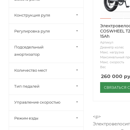
Конструкция руля
Электровело
COSWHEEL T2
Регулировка руля
15Ah
Артикул
Подседельный
Диаметр колес
Макс. нагрузка
амортизатор
Максимальный пр
Макс. скорость
Вес
Количество мест
260 000
ру
Тип педалей
СВЯЗАТЬСЯ 
Управление скоростью
<p>
Режим езды
Электровелосип