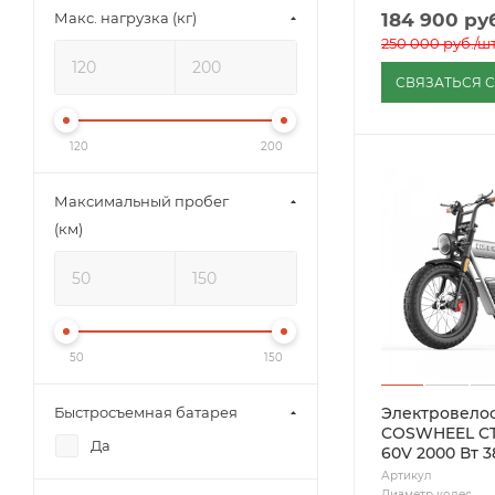
184 900
руб
Макс. нагрузка (кг)
250 000
руб.
/ш
СВЯЗАТЬСЯ 
120
200
Максимальный пробег
(км)
50
150
Электровело
Быстросъемная батарея
COSWHEEL CT
Да
60V 2000 Вт 3
Артикул
Диаметр колес