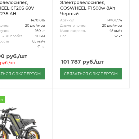
овелосипед
Электровелосипед
EEL CT20S 60V
COSWHEEL F1 500w 8Ah
27.5 AH
Черный
14701816
14701774
Артикул
20 дюймов
20 дюймов
колес
Диаметр колес
160 кг
45 км/ч
рузка
Макс. скорость
90 км
32 кг
ьный пробег
Вес
85 км/ч
рость
41 кг
00
руб.
/шт
101 787
руб.
/шт
руб.
/шт
ТЬСЯ С ЭКСПЕРТОМ
СВЯЗАТЬСЯ С ЭКСПЕРТОМ
ки