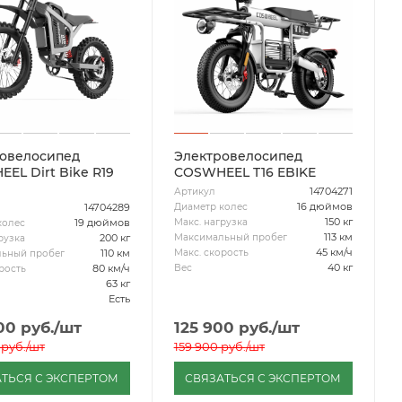
овелосипед
Электровелосипед
EL Dirt Bike R19
COSWHEEL T16 EBIKE
14704271
Артикул
16 дюймов
Диаметр колес
14704289
150 кг
Макс. нагрузка
19 дюймов
колес
113 км
Максимальный пробег
200 кг
рузка
45 км/ч
Макс. скорость
110 км
ьный пробег
40 кг
Вес
80 км/ч
рость
63 кг
Есть
00
руб.
/шт
125 900
руб.
/шт
руб.
/шт
159 900
руб.
/шт
ТЬСЯ С ЭКСПЕРТОМ
СВЯЗАТЬСЯ С ЭКСПЕРТОМ