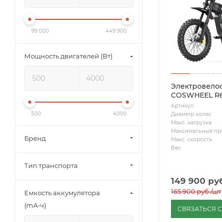
99 000
449 900
Мощность двигателей (Вт)
Электровело
COSWHEEL R
Артикул
500
4000
Диаметр колес
Макс. нагрузка
Максимальный пр
Бренд
Макс. скорость
Вес
Тип транспорта
149 900
руб
165 900
руб.
/шт
Емкость аккумулятора
(mА⋅ч)
СВЯЗАТЬСЯ 