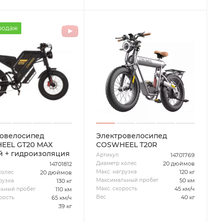
родаж
овелосипед
Электровелосипед
EEL GT20 MAX
COSWHEEL T20R
 + гидроизоляция
14701769
Артикул
20 дюймов
Диаметр колес
14701812
120 кг
Макс. нагрузка
20 дюймов
колес
50 км
Максимальный пробег
130 кг
рузка
45 км/ч
Макс. скорость
110 км
ьный пробег
40 кг
Вес
65 км/ч
рость
39 кг