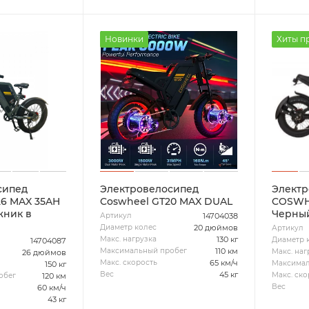
Новинки
Хиты п
сипед
Электровелосипед
Электр
6 MAX 35AH
Coswheel GT20 MAX DUAL
COSWH
жник в
Черный
14704038
Артикул
20 дюймов
Диаметр колес
Артикул
130 кг
Макс. нагрузка
Диаметр 
14704087
110 км
Максимальный пробег
Макс. наг
26 дюймов
65 км/ч
Макс. скорость
Максимал
150 кг
45 кг
Вес
Макс. ско
120 км
обег
Вес
60 км/ч
43 кг