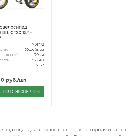
овелосипед
L GT20 15AH
й
14701772
20 дюймов
колес
70 км
ьный пробег
45 км/ч
рость
39 кг
00
руб.
/шт
ТЬСЯ С ЭКСПЕРТОМ
 подходят для активных поездок по городу и за его