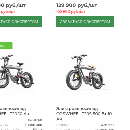
00
руб.
/шт
129 900
руб.
/шт
руб.
/шт
155 900
руб.
/шт
ТЬСЯ С ЭКСПЕРТОМ
СВЯЗАТЬСЯ С ЭКСПЕРТОМ
родаж
овелосипед
Электровелосипед
COSWHEEL T20 10 Ач
COSWHEEL T20S 500 Вт 10
Ач
14701768
20 дюймов
колес
14701773
Артикул
50 км
ьный пробег
20 дюймов
Диаметр колес