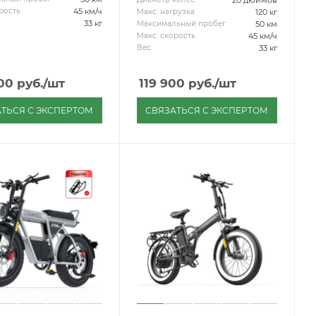
45 км/ч
рость
120 кг
Макс. нагрузка
33 кг
50 км
Максимальный пробег
45 км/ч
Макс. скорость
33 кг
Вес
00
руб.
/шт
119 900
руб.
/шт
ТЬСЯ С ЭКСПЕРТОМ
СВЯЗАТЬСЯ С ЭКСПЕРТОМ