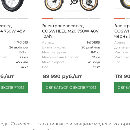
сипед
Электровелосипед
Электр
4 750W 48V
COSWHEEL M20 750W 48V
COSWHEE
10Ah
черны
14701818
14701819
Артикул
Артикул
24 дюймов
20 дюймов
Диаметр колес
Диаметр 
160 кг
160 кг
Макс. нагрузка
Максимал
100 км
70 км
обег
Максимальный пробег
Макс. ско
45 км/ч
45 км/ч
Макс. скорость
Вес
34 кг
32 кг
Вес
б.
/шт
89 990
руб.
/шт
119 9
С ЭКСПЕРТОМ
СВЯЗАТЬСЯ С ЭКСПЕРТОМ
СВЯЗА
еды Coswheel — это стильные и мощные модели, которые