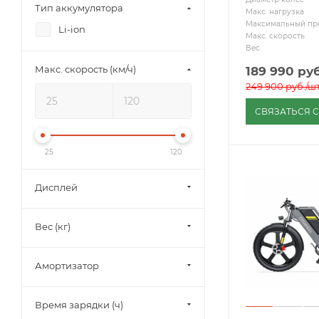
Тип аккумулятора
Макс. нагрузка
Максимальный пр
Li-ion
Макс. скорость
Вес
Макс. скорость (км/ч)
189 990
руб
249 900
руб.
/ш
СВЯЗАТЬСЯ 
25
120
Дисплей
Вес (кг)
Амортизатор
Время зарядки (ч)