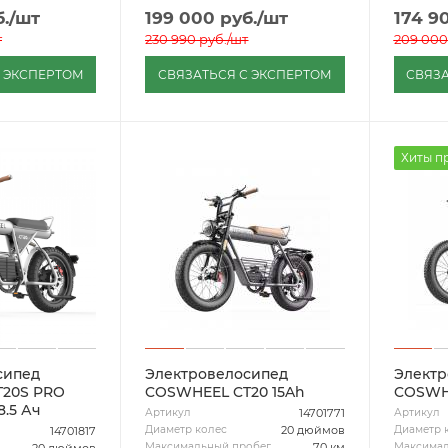
.
/шт
199 000
руб.
/шт
174 9
т
230 990
руб.
/шт
209 000
С ЭКСПЕРТОМ
СВЯЗАТЬСЯ С ЭКСПЕРТОМ
СВЯЗА
Хиты п
сипед
Электровелосипед
Электр
20S PRO
COSWHEEL CT20 15Ah
8.5 Ач
14701771
Артикул
Артикул
20 дюймов
Диаметр колес
Диаметр 
14701817
70 км
Максимальный пробег
Максимал
20 дюймов