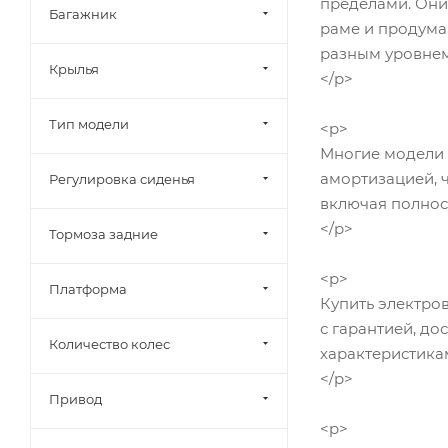
пределами. Они
Багажник
раме и продума
разным уровнем
Крылья
</p>
Тип модели
<p>
Многие модели 
амортизацией, 
Регулировка сиденья
включая полнос
</p>
Тормоза задние
<p>
Платформа
Купить электро
с гарантией, до
Количество колес
характеристика
</p>
Привод
<p>