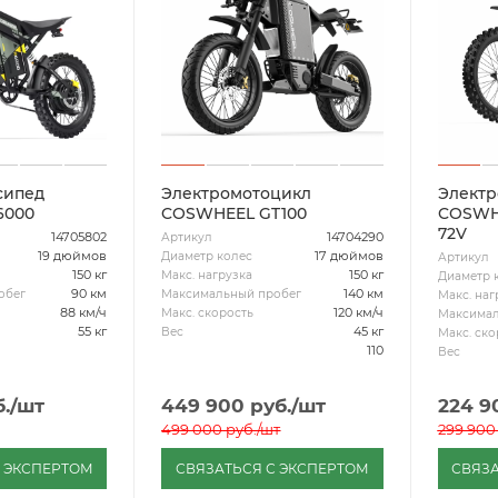
сипед
Электромотоцикл
Электр
6000
COSWHEEL GT100
COSWHE
72V
14705802
14704290
Артикул
19 дюймов
17 дюймов
Диаметр колес
Артикул
150 кг
150 кг
Макс. нагрузка
Диаметр 
90 км
140 км
обег
Максимальный пробег
Макс. наг
88 км/ч
120 км/ч
Макс. скорость
Максимал
55 кг
45 кг
Вес
Макс. ско
110
Вес
.
/шт
449 900
руб.
/шт
224 9
499 000
руб.
/шт
299 900
С ЭКСПЕРТОМ
СВЯЗАТЬСЯ С ЭКСПЕРТОМ
СВЯЗА