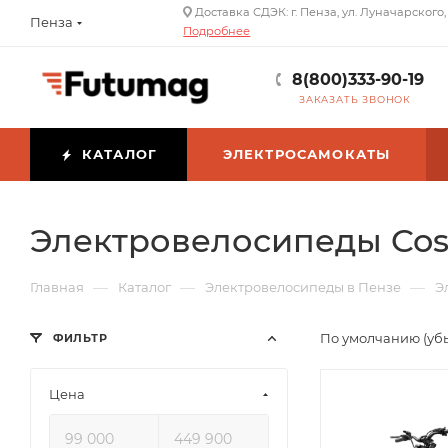
Доставка СДЭК: г. Пенза, ул. Луначарского,
Пенза
Подробнее
8(800)333-90-19
ЗАКАЗАТЬ ЗВОНОК
КАТАЛОГ
ЭЛЕКТРОСАМОКАТЫ
Электровелосипеды Co
—
—
—
Главная
Каталог
Электровелосипеды в Пензе
Э
По умолчанию (уб
ФИЛЬТР
Цена