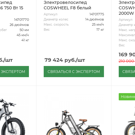
сипед
Электровелосипед
Электр
 750 Вт 15
COSWHEEL F8 белый
COSWH
2000W 
14701775
Артикул
14 дюймов
Диаметр колес
14701770
Артикул
25 км/ч
Макс. скорость
26 дюймов
Диаметр 
17 кг
Вес
50 км
обег
Макс. наг
45 км/ч
Максимал
41 кг
Макс. ско
Вес
169 9
б.
/шт
79 424
руб.
/шт
210 000
С ЭКСПЕРТОМ
СВЯЗАТЬСЯ С ЭКСПЕРТОМ
СВЯЗА
Новин