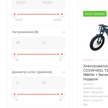
Хиты продаж
10000
50000
Напряжение (В)
48
72
Электровело
COSWHEEL T2
Диаметр колес (дюймов)
1880W + бага
подарок
Артикул
Диаметр колес
Макс. нагрузка
Максимальный пр
14
26
Макс. скорость
Вес