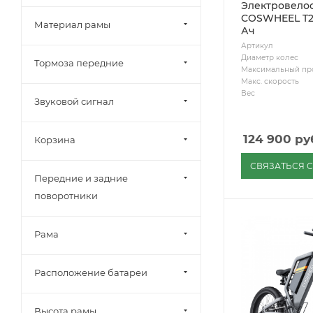
Электровело
COSWHEEL T26
Материал рамы
Ач
Артикул
Диаметр колес
Тормоза передние
Максимальный пр
Макс. скорость
Вес
Звуковой сигнал
124 900
ру
Корзина
СВЯЗАТЬСЯ 
Передние и задние
поворотники
Рама
Расположение батареи
Высота рамы