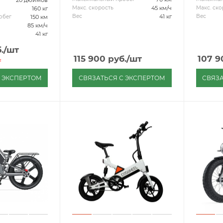
45 км/ч
Макс. скорость
Макс. ско
160 кг
41 кг
Вес
Вес
150 км
обег
85 км/ч
41 кг
.
/шт
115 900
руб.
/шт
107 9
т
С ЭКСПЕРТОМ
СВЯЗАТЬСЯ С ЭКСПЕРТОМ
СВЯЗА