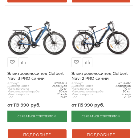
Электровелосипед Gelbert
Электровелосипед Gelbert
Navi 3 PRO синий
Navi 2 PRO синий
Артикул
Артикул
14704483
14704482
Диаметр колес
Диаметр колес
29 дюймов
29 дюймов
Макс. нагрузка
Макс. нагрузка
110 кг
110 кг
Максимальный пробег
Максимальный пробег
50 км
50 км
Макс. скорость
Макс. скорость
25 км/ч
35 км/ч
Вес
Вес
26 кг
26 кг
от
119 990 руб.
от
115 990 руб.
СВЯЗАТЬСЯ С ЭКСПЕРТОМ
СВЯЗАТЬСЯ С ЭКСПЕРТОМ
ПОДРОБНЕЕ
ПОДРОБНЕЕ