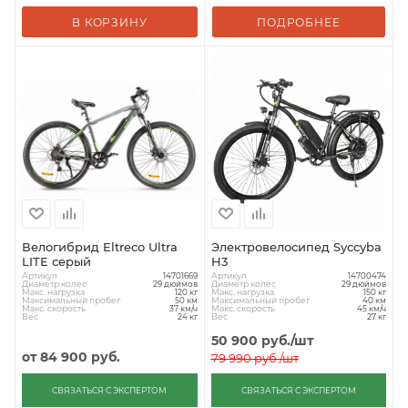
В КОРЗИНУ
ПОДРОБНЕЕ
Велогибрид Eltreco Ultra
Электровелосипед Syccyba
LITE серый
H3
Артикул
Артикул
14701669
14700474
Диаметр колес
Диаметр колес
29 дюймов
29 дюймов
Макс. нагрузка
Макс. нагрузка
120 кг
150 кг
Максимальный пробег
Максимальный пробег
50 км
40 км
Макс. скорость
Макс. скорость
37 км/ч
45 км/ч
Вес
Вес
24 кг
27 кг
50 900
руб.
/шт
от
84 900 руб.
79 990
руб.
/шт
СВЯЗАТЬСЯ С ЭКСПЕРТОМ
СВЯЗАТЬСЯ С ЭКСПЕРТОМ