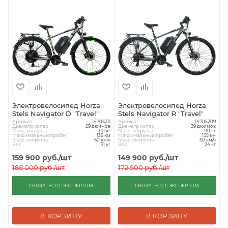
Электровелосипед Horza
Электровелосипед Horza
Stels Navigator D "Travel"
Stels Navigator R "Travel"
Артикул
Артикул
14705211
14705209
Диаметр колес
Диаметр колес
29 дюймов
29 дюймов
Макс. нагрузка
Макс. нагрузка
110 кг
110 кг
Максимальный пробег
Максимальный пробег
135 км
135 км
Макс. скорость
Макс. скорость
60 км/ч
50 км/ч
Вес
Вес
31 кг
24 кг
159 900
руб.
/шт
149 900
руб.
/шт
189 000
руб.
/шт
172 900
руб.
/шт
СВЯЗАТЬСЯ С ЭКСПЕРТОМ
СВЯЗАТЬСЯ С ЭКСПЕРТОМ
В КОРЗИНУ
В КОРЗИНУ