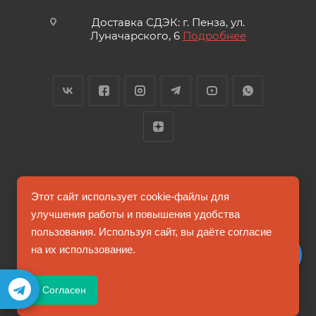
Доставка СДЭК: г. Пенза, ул.
Луначарского, 6
Подробнее
2026 © FUTUMAG.RU
Этот сайт использует cookie-файлы для
улучшения работы и повышения удобства
пользования. Используя сайт, вы даёте согласие
Информация на сайте не является публичной офертой
на их использование.
Соглашение на обработку персональных данных
Согласен