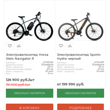
Электровелосипед Horza
Электровелосипед Sporto
Stels Navigator R
Hydra черный
Артикул
Артикул
14705208
14704597
Диаметр колес
Диаметр колес
29 дюймов
29 дюймов
Макс. нагрузка
Макс. нагрузка
110 кг
110 кг
Максимальный пробег
Максимальный пробег
80 км
40 км
Макс. скорость
Макс. скорость
50 км/ч
25 км/ч
Вес
24 кг
126 900
руб.
/шт
от
199 990 руб.
151 000
руб.
/шт
СВЯЗАТЬСЯ С ЭКСПЕРТОМ
СВЯЗАТЬСЯ С ЭКСПЕРТОМ
В КОРЗИНУ
ПОДРОБНЕЕ