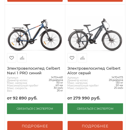
Электровелосипед Gelbert
Электровелосипед Gelbert
Navi 1 PRO синий
Alcor серый
Артикул
Артикул
14704481
14704173
Диаметр колес
Диаметр колес
29 дюймов
29 дюймов
Макс. нагрузка
Макс. нагрузка
110 кг
130 кг
Максимальный пробег
Максимальный пробег
40 км
50 км
Макс. скорость
Макс. скорость
30 км/ч
25 км/ч
Вес
26 кг
от
92 890 руб.
от
279 990 руб.
СВЯЗАТЬСЯ С ЭКСПЕРТОМ
СВЯЗАТЬСЯ С ЭКСПЕРТОМ
ПОДРОБНЕЕ
ПОДРОБНЕЕ