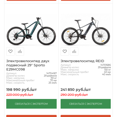
Электровелосипед двух
Электровелосипед REID
подвесный 29" Sporto
Артикул
14701686
Диаметр колес
29 дюймов
Е29МС098
Макс. нагрузка
130 кг
Максимальный пробег
40 км
Артикул
14704167
Макс. скорость
40 км/ч
Диаметр колес
29 дюймов
Макс. нагрузка
110 кг
Максимальный пробег
70 км
Макс. скорость
25 км/ч
198 990
руб.
/шт
241 850
руб.
/шт
223 000
руб.
/шт
290 200
руб.
/шт
СВЯЗАТЬСЯ С ЭКСПЕРТОМ
СВЯЗАТЬСЯ С ЭКСПЕРТОМ