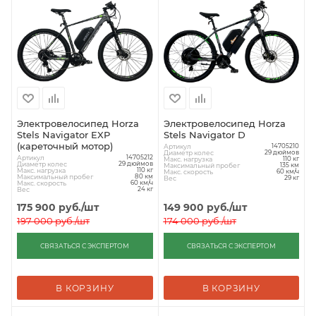
Электровелосипед Horza
Электровелосипед Horza
Stels Navigator EXP
Stels Navigator D
(кареточный мотор)
Артикул
14705210
Диаметр колес
29 дюймов
Артикул
14705212
Макс. нагрузка
110 кг
Диаметр колес
29 дюймов
Максимальный пробег
135 км
Макс. нагрузка
110 кг
Макс. скорость
60 км/ч
Максимальный пробег
80 км
Вес
29 кг
Макс. скорость
60 км/ч
Вес
24 кг
175 900
руб.
/шт
149 900
руб.
/шт
197 000
руб.
/шт
174 000
руб.
/шт
СВЯЗАТЬСЯ С ЭКСПЕРТОМ
СВЯЗАТЬСЯ С ЭКСПЕРТОМ
В КОРЗИНУ
В КОРЗИНУ