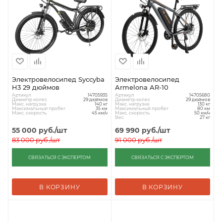
Электровелосипед Syccyba
Электровелосипед
H3 29 дюймов
Armelona AR-10
Артикул
Артикул
14705935
14705680
Диаметр колес
Диаметр колес
29 дюймов
29 дюймов
Макс. нагрузка
Макс. нагрузка
140 кг
130 кг
Максимальный пробег
Максимальный пробег
35 км
80 км
Макс. скорость
Макс. скорость
45 км/ч
50 км/ч
Вес
27 кг
55 000
руб.
/шт
69 990
руб.
/шт
83 000
руб.
/шт
91 000
руб.
/шт
СВЯЗАТЬСЯ С ЭКСПЕРТОМ
СВЯЗАТЬСЯ С ЭКСПЕРТОМ
В КОРЗИНУ
В КОРЗИНУ