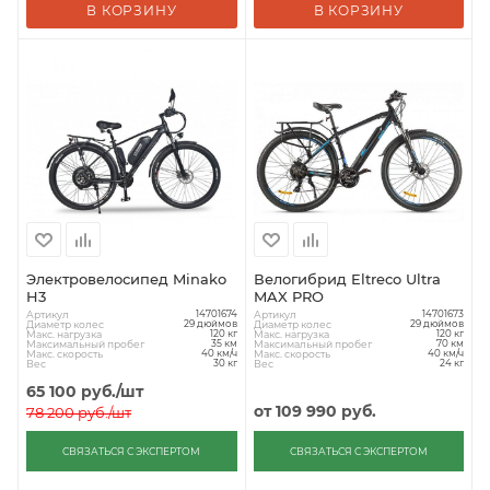
В КОРЗИНУ
В КОРЗИНУ
Электровелосипед Minako
Велогибрид Eltreco Ultra
H3
MAX PRO
Артикул
Артикул
14701674
14701673
Диаметр колес
Диаметр колес
29 дюймов
29 дюймов
Макс. нагрузка
Макс. нагрузка
120 кг
120 кг
Максимальный пробег
Максимальный пробег
35 км
70 км
Макс. скорость
Макс. скорость
40 км/ч
40 км/ч
Вес
Вес
30 кг
24 кг
65 100
руб.
/шт
от
109 990 руб.
78 200
руб.
/шт
СВЯЗАТЬСЯ С ЭКСПЕРТОМ
СВЯЗАТЬСЯ С ЭКСПЕРТОМ