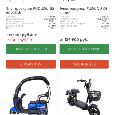
Электроскутер FUDUDU B2
Электроскутер FUDUDU Q1
60V35Ah
синий
Артикул
Артикул
14705688
14705124
Диаметр колес
Диаметр колес
10 дюймов
10 дюймов
Макс. нагрузка
Макс. нагрузка
250 кг
150 кг
Максимальный пробег
Максимальный пробег
60 км
60 км
Макс. скорость
Макс. скорость
65 км/ч
62 км/ч
Вес
Вес
70 кг
80 кг
109 900
руб.
/шт
от
124 900 руб.
133 000
руб.
/шт
СВЯЗАТЬСЯ С ЭКСПЕРТОМ
СВЯЗАТЬСЯ С ЭКСПЕРТОМ
В КОРЗИНУ
ПОДРОБНЕЕ