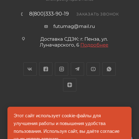
8(800)333-90-19
ЗАКАЗАТЬ ЗВОНОК
futumag@mail.ru
Доставка СДЭК: г. Пенза, ул.
Луначарского, 6
Подробнее
2026 © FUTUMAG.RU
Этот сайт использует cookie-файлы для
улучшения работы и повышения удобства
пользования. Используя сайт, вы даёте согласие
Информация на сайте не является публичной офертой
на их использование.