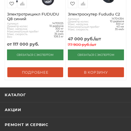
Электротрицикл FUDUDU
Электроскутер Fududu C2
Q8 синий
Артикул
14704364
Диаметр колес
10 дюймов
Артикул
14705125
Макс. нагрузка
300 кг
Диаметр колес
10 дюймов
Максимальный пробег
40 км
Макс. нагрузка
300 кг
Макс. скорость
35 км/ч
Максимальный пробег
45 км
Макс. скорость
35 км/ч
Вес
108.5 кг
47 000
руб.
/шт
от
117 000 руб.
77 900
руб.
/шт
СВЯЗАТЬСЯ С ЭКСПЕРТОМ
СВЯЗАТЬСЯ С ЭКСПЕРТОМ
ПОДРОБНЕЕ
В КОРЗИНУ
КАТАЛОГ
АКЦИИ
РЕМОНТ И СЕРВИС