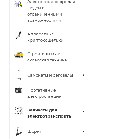
Электротранспорт для
людей с
ограниченными
возможностями
Аппаратные
криптокошельки
Строительная и
складская техника
Самокаты и беговелы
Портативные
электростанции
Запчасти для
электротранспорта
Шеринг