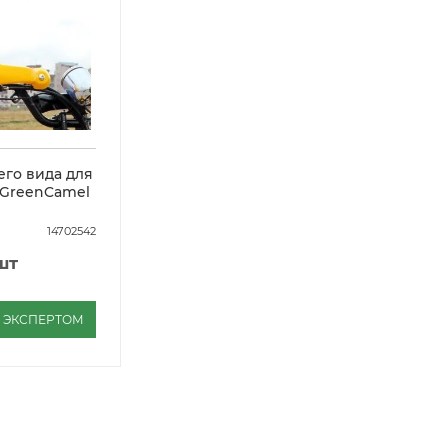
его вида для
 GreenCamel
14702542
шт
С ЭКСПЕРТОМ